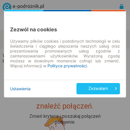
Rozkład Jazdy | Bilety
Bilety okresowe
Zezwól na cookies
Wrzosowisko
Cekcyn
zmień kryteria
Używamy plików cookies i podobnych technologii w celu
11.08.2026 | -- : --
świadczenia i ciągłego ulepszania naszych usług oraz
prezentowania promowanych usług zgodnie z
Wrzosowisko → Cekcyn
zainteresowaniami użytkowników. Wyrażoną zgodę
możesz w dowolnym momencie cofnąć lub zmienić.
Rozkład jazdy i bilety
Więcej informacji w
Polityce prywatności
.
Ustawienia
Zezwalam
Upss... Nie udało nam się
znaleźć połączeń.
Zmień kryteria i poszukaj połączeń
ponownie.