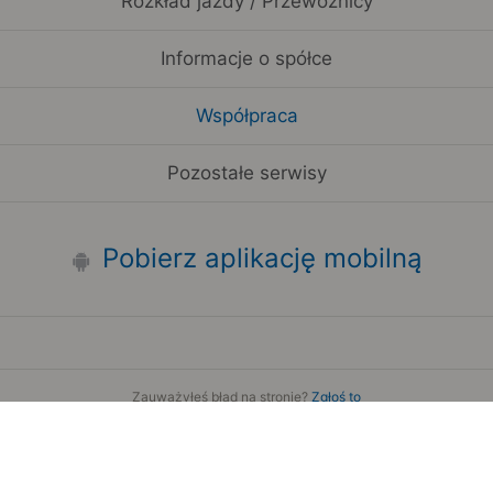
Rozkład jazdy / Przewoźnicy
Informacje o spółce
Współpraca
Pozostałe serwisy
Pobierz aplikację mobilną
Zauważyłeś błąd na stronie?
Zgłoś to
Copyright 2006-2026 by Teroplan S.A.
Serwis używa danych GeoLite2 stworzonych przez firmę