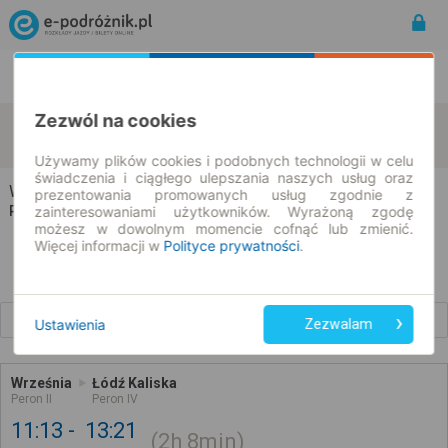
Rozkład Jazdy | Bilety
Bilety okresowe
Zezwól na cookies
Września
Łódź
zmień kryteria
07.08.2026 | -- : --
Używamy plików cookies i podobnych technologii w celu
świadczenia i ciągłego ulepszania naszych usług oraz
Września → Łódź
prezentowania promowanych usług zgodnie z
Rozkład jazdy i bilety
zainteresowaniami użytkowników. Wyrażoną zgodę
możesz w dowolnym momencie cofnąć lub zmienić.
Więcej informacji w
Polityce prywatności
.
Wcześniejsze połączenia
Ustawienia
Zezwalam
Września
Łódź Kaliska
Peron II
Peron IV
11:13
13:21
2h
8min