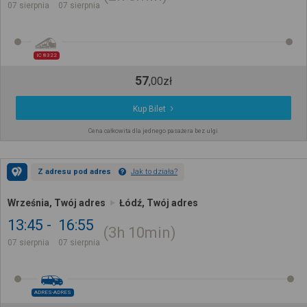
07 sierpnia
07 sierpnia
IC 8322
57
,
00
zł
Kup Bilet
Cena całkowita dla jednego pasażera bez ulgi
Z adresu pod adres
Jak to działa?
Września, Twój adres
Łódź, Twój adres
13:45
16:55
3h
10min
07 sierpnia
07 sierpnia
ADRES-ADRES