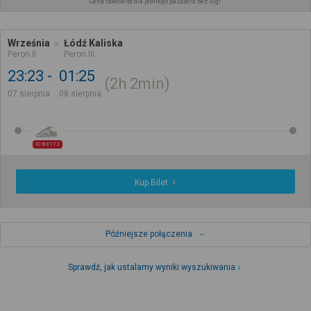
Cena całkowita dla jednego pasażera bez ulgi
Września
Łódź Kaliska
Peron II
Peron III
23:23
01:25
2h
2min
07 sierpnia
08 sierpnia
IC 83172
Kup Bilet
Późniejsze połączenia
Sprawdź, jak ustalamy wyniki wyszukiwania