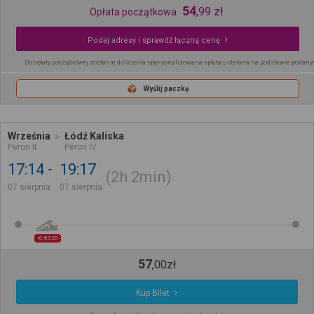
54
,
99
zł
Opłata początkowa
Podaj adresy i sprawdź łączną cenę
Do opłaty początkowej zostanie doliczona spersonalizowana opłata ustalana na podstawie podany
Wyślij paczkę
Września
Łódź Kaliska
Peron II
Peron IV
17:14
19:17
2h
2min
07 sierpnia
07 sierpnia
IC 8320
57
,
00
zł
Kup Bilet