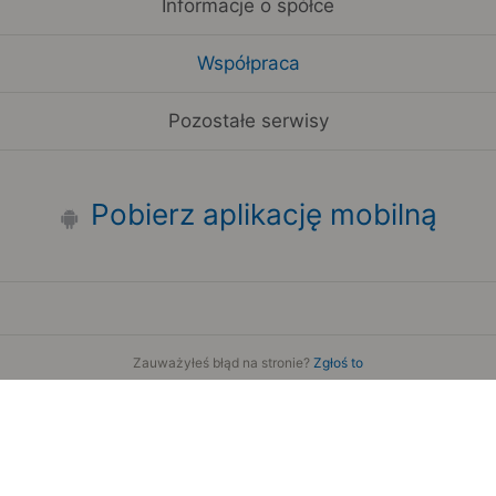
Informacje o spółce
Współpraca
Pozostałe serwisy
Pobierz aplikację mobilną
Zauważyłeś błąd na stronie?
Zgłoś to
Copyright 2006-2026 by Teroplan S.A.
Serwis używa danych GeoLite2 stworzonych przez firmę
MaxMind
www.maxmind.com