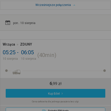
Wcześniejsze połączenia
pon.. 10 sierpnia
Wrząca
ZDUNY
05:25
06:05
40min
10 sierpnia
10 sierpnia
6
,
99
zł
Kup Bilet
Cena całkowita dla jednego pasażera bez ulgi
Doładuj EM-kartę