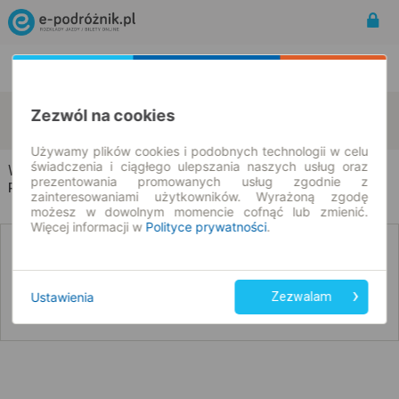
Rozkład Jazdy | Bilety
Bilety okresowe
Wrząca
Zduny
Zezwól na cookies
zmień kryteria
09.08.2026 | -- : --
Używamy plików cookies i podobnych technologii w celu
świadczenia i ciągłego ulepszania naszych usług oraz
Wrząca → Zduny
prezentowania promowanych usług zgodnie z
Rozkład jazdy i bilety
zainteresowaniami użytkowników. Wyrażoną zgodę
możesz w dowolnym momencie cofnąć lub zmienić.
Więcej informacji w
Polityce prywatności
.
Nie znaleźliśmy połączeń na podany dzień
Ustawienia
Zezwalam
Poniżej przedstawiamy dostępne połączenia z innych dat