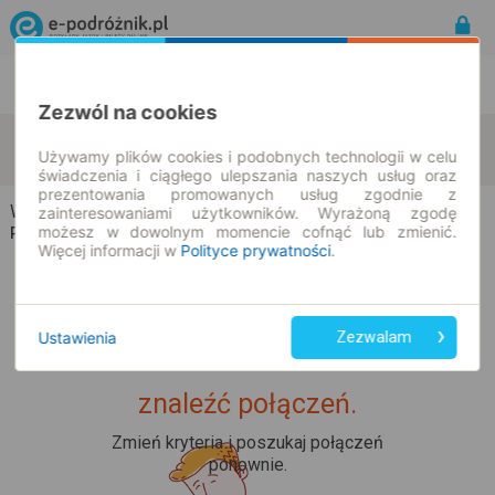
Rozkład Jazdy | Bilety
Bilety okresowe
Zezwól na cookies
Wroników
Niechcice
zmień kryteria
Używamy plików cookies i podobnych technologii w celu
09.08.2026 | -- : --
świadczenia i ciągłego ulepszania naszych usług oraz
prezentowania promowanych usług zgodnie z
Wroników → Niechcice
zainteresowaniami użytkowników. Wyrażoną zgodę
możesz w dowolnym momencie cofnąć lub zmienić.
Rozkład jazdy i bilety
Więcej informacji w
Polityce prywatności
.
Ustawienia
Zezwalam
Upss... Nie udało nam się
znaleźć połączeń.
Zmień kryteria i poszukaj połączeń
ponownie.