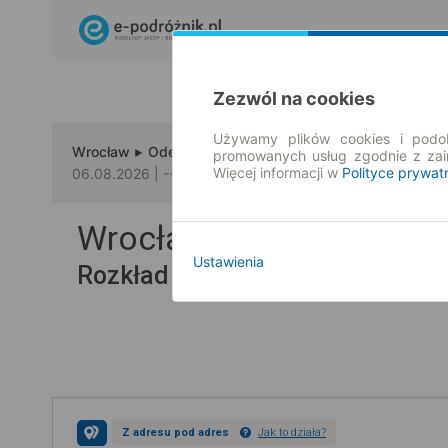
Zezwól na cookies
Używamy plików cookies i podob
Wrocław
Odenthal
promowanych usług zgodnie z za
Więcej informacji w
Polityce prywat
06.08.2026 | -- : --
Wrocław → Odenthal
Ustawienia
Rozkład jazdy i bilety
Z adresu pod adres
Jak to działa?