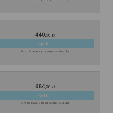
440
,
00
zł
Kup Bilet
Cena całkowita dla jednego pasażera bez ulgi
684
,
00
zł
Kup Bilet
Cena całkowita dla jednego pasażera bez ulgi