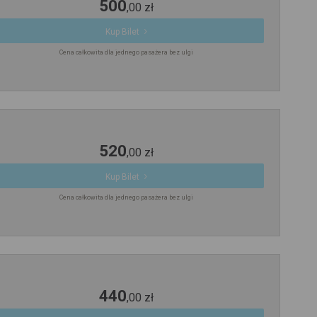
500
,
00
zł
Kup Bilet
Cena całkowita dla jednego pasażera bez ulgi
520
,
00
zł
Kup Bilet
Cena całkowita dla jednego pasażera bez ulgi
440
,
00
zł