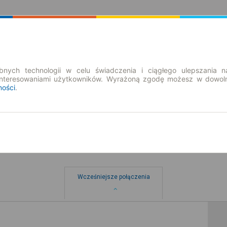
Rozkład Jazdy | Bilety
Bilety okresowe
nych technologii w celu świadczenia i ciągłego ulepszania n
interesowaniami użytkowników. Wyrażoną zgodę możesz w dowoln
ności
.
Wcześniejsze połączenia