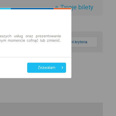
Twoje bilety
aszych usług oraz prezentowania
ym momencie cofnąć lub zmienić.
zmień kryteria
Zezwalam