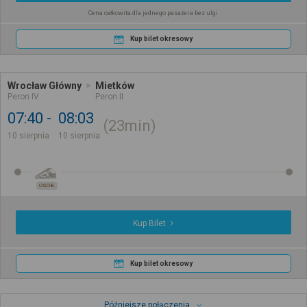
Cena całkowita dla jednego pasażera bez ulgi
Kup bilet okresowy
Wrocław Główny
Mietków
Peron IV
Peron II
07:40
08:03
23min
10 sierpnia
10 sierpnia
OSOB.
Kup Bilet
Kup bilet okresowy
Późniejsze połączenia