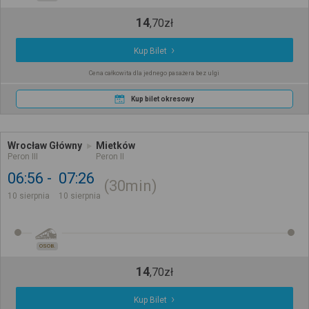
14
,
70
zł
Kup Bilet
Cena całkowita dla jednego pasażera bez ulgi
Kup bilet okresowy
Wrocław Główny
Mietków
Peron III
Peron II
06:56
07:26
30min
10 sierpnia
10 sierpnia
OSOB.
14
,
70
zł
Kup Bilet