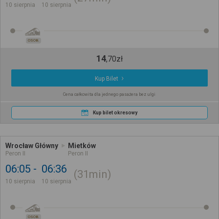
10 sierpnia
10 sierpnia
OSOB.
14
,
70
zł
Kup Bilet
Cena całkowita dla jednego pasażera bez ulgi
Kup bilet okresowy
Wrocław Główny
Mietków
Peron II
Peron II
06:05
06:36
31min
10 sierpnia
10 sierpnia
OSOB.