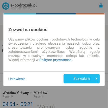
Rozkład Jazdy | Bilety
Bilety okresowe
Zezwól na cookies
Wrocław
Mietków
zmień kryteria
10.08.2026 | -- : --
Używamy plików cookies i podobnych technologii w celu
świadczenia i ciągłego ulepszania naszych usług oraz
Wrocław → Mietków
prezentowania promowanych usług zgodnie z
Rozkład jazdy i bilety
zainteresowaniami użytkowników. Wyrażoną zgodę
możesz w dowolnym momencie cofnąć lub zmienić.
Więcej informacji w
Polityce prywatności
.
Wcześniejsze połączenia
Ustawienia
Zezwalam
Wrocław Główny
Mietków
Peron V
Peron II
04:54
05:21
27min