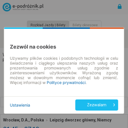
Rozkład Jazdy | Bilety
Bilety okresowe
Wrocław
Leipzig
zmień kryteria
08.08.2026 | -- : --
Zezwól na cookies
Wrocław → Leipzig
Używamy plików cookies i podobnych technologii w celu
Rozkład jazdy i bilety
świadczenia i ciągłego ulepszania naszych usług oraz
prezentowania promowanych usług zgodnie z
zainteresowaniami użytkowników. Wyrażoną zgodę
możesz w dowolnym momencie cofnąć lub zmienić.
Więcej informacji w
Polityce prywatności
.
Wcześniejsze połączenia
Ustawienia
Zezwalam
Wrocław, D.A., Polska
Leipzig dworzec główny, Niemcy