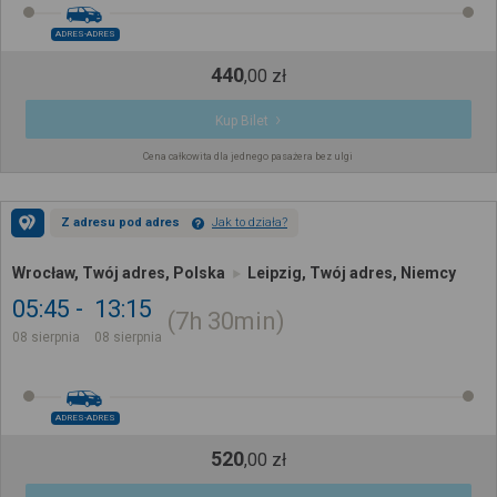
ADRES-ADRES
440
,
00
zł
Kup Bilet
Cena całkowita dla jednego pasażera bez ulgi
Z adresu pod adres
Jak to działa?
Wrocław, Twój adres, Polska
Leipzig, Twój adres, Niemcy
05:45
13:15
7h
30min
08 sierpnia
08 sierpnia
ADRES-ADRES
520
,
00
zł