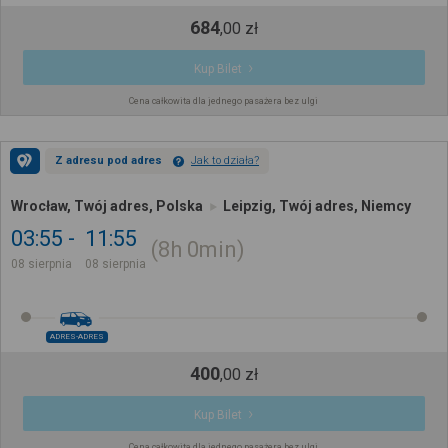
684
,
00
zł
Kup Bilet
Cena całkowita dla jednego pasażera bez ulgi
Z adresu pod adres
Jak to działa?
Wrocław, Twój adres, Polska
Leipzig, Twój adres, Niemcy
03:55
11:55
8h
0min
08 sierpnia
08 sierpnia
ADRES-ADRES
400
,
00
zł
Kup Bilet
Cena całkowita dla jednego pasażera bez ulgi