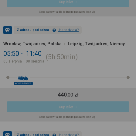
Kup Bilet
Cena całkowita dla jednego pasażera bez ulgi
Z adresu pod adres
Jak to działa?
Wrocław, Twój adres, Polska
Leipzig, Twój adres, Niemcy
05:50
11:40
5h
50min
08 sierpnia
08 sierpnia
ADRES-ADRES
440
,
00
zł
Kup Bilet
Cena całkowita dla jednego pasażera bez ulgi
Z adresu pod adres
Jak to działa?