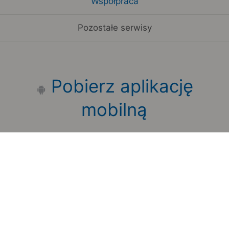
Współpraca
Pozostałe serwisy
Pobierz aplikację
mobilną
Zauważyłeś błąd na stronie?
Zgłoś to
Copyright 2006-2026 by Teroplan S.A.