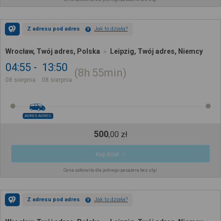
Z adresu pod adres
Jak to działa?
Wrocław, Twój adres, Polska
Leipzig, Twój adres, Niemcy
04:55
13:50
8h
55min
08 sierpnia
08 sierpnia
ADRES-ADRES
500
,
00
zł
Kup Bilet
Cena całkowita dla jednego pasażera bez ulgi
Z adresu pod adres
Jak to działa?