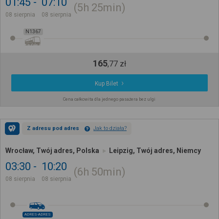
01:45
07:10
5h
25min
08 sierpnia
08 sierpnia
N1367
165
,
77
zł
Kup Bilet
Cena całkowita dla jednego pasażera bez ulgi
Z adresu pod adres
Jak to działa?
Wrocław, Twój adres, Polska
Leipzig, Twój adres, Niemcy
03:30
10:20
6h
50min
08 sierpnia
08 sierpnia
ADRES-ADRES