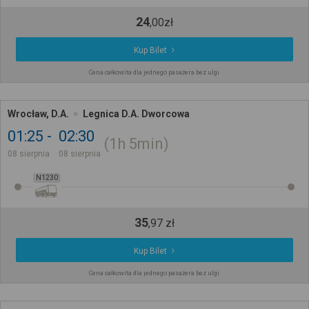
24
,
00
zł
Kup Bilet
Cena całkowita dla jednego pasażera bez ulgi
Wrocław, D.A.
Legnica D.A. Dworcowa
01:25
02:30
1h
5min
08 sierpnia
08 sierpnia
N1230
35
,
97
zł
Kup Bilet
Cena całkowita dla jednego pasażera bez ulgi