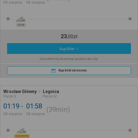
08 sierpnia
08 sierpnia
OSOB.
23
,
00
zł
Kup Bilet
Cena całkowita dla jednego pasażera bez ulgi
Kup bilet okresowy
Wrocław Główny
Legnica
Peron II
Peron IV
01:19
01:58
39min
08 sierpnia
08 sierpnia
TLK 38194