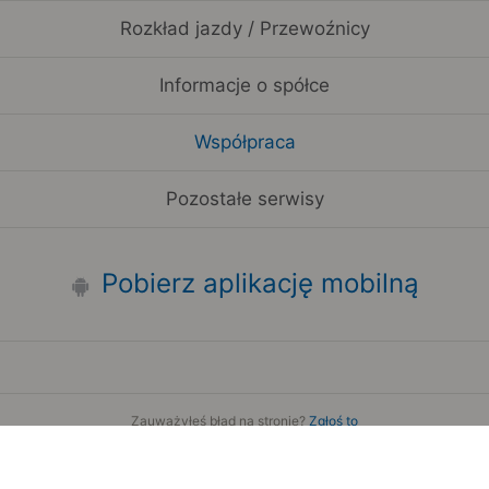
Rozkład jazdy / Przewoźnicy
Informacje o spółce
Współpraca
Pozostałe serwisy
Pobierz aplikację mobilną
Zauważyłeś błąd na stronie?
Zgłoś to
Copyright 2006-2026 by Teroplan S.A.