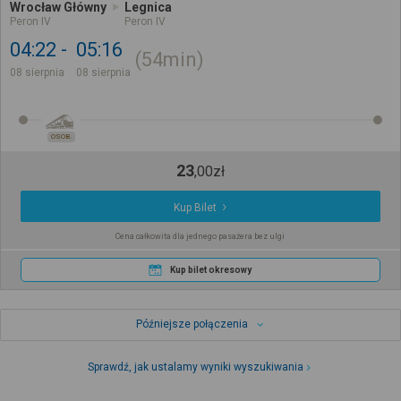
Wrocław Główny
Legnica
Peron IV
Peron IV
04:22
05:16
54min
08 sierpnia
08 sierpnia
OSOB.
23
,
00
zł
Kup Bilet
Cena całkowita dla jednego pasażera bez ulgi
Kup bilet okresowy
Późniejsze połączenia
Sprawdź, jak ustalamy wyniki wyszukiwania