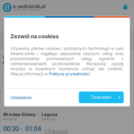
Rozkład Jazdy | Bilety
Bilety okresowe
Zezwól na cookies
Wrocław
Legnica
zmień kryteria
08.08.2026 | -- : --
Używamy plików cookies i podobnych technologii w celu
świadczenia i ciągłego ulepszania naszych usług oraz
Wrocław → Legnica
prezentowania promowanych usług zgodnie z
Rozkład jazdy i bilety
zainteresowaniami użytkowników. Wyrażoną zgodę
możesz w dowolnym momencie cofnąć lub zmienić.
Więcej informacji w
Polityce prywatności
.
Wcześniejsze połączenia
Ustawienia
Zezwalam
Wrocław Główny
Legnica
Peron IV
Peron IV
00:30
01:04
34min