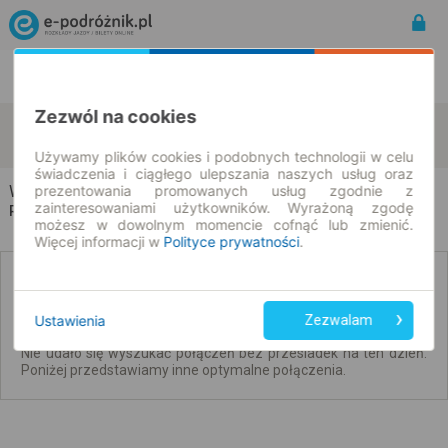
Rozkład Jazdy | Bilety
Bilety okresowe
Zezwól na cookies
Wrocław
Krasiejów
zmień kryteria
07.08.2026 | -- : --
Używamy plików cookies i podobnych technologii w celu
świadczenia i ciągłego ulepszania naszych usług oraz
Wrocław → Krasiejów
prezentowania promowanych usług zgodnie z
zainteresowaniami użytkowników. Wyrażoną zgodę
Rozkład jazdy i bilety
możesz w dowolnym momencie cofnąć lub zmienić.
Więcej informacji w
Polityce prywatności
.
Brak połączeń bezpośrednich. Sprawdź
połączenia z przesiadkami.
Ustawienia
Zezwalam
Nie udało się wyszukać połączeń bez przesiadek na ten dzień.
Poniżej przedstawiamy inne optymalne połączenia.