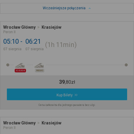
Wcześniejsze połączenia
Wrocław Główny
Krasiejów
Peron II
05:10
06:21
1h
11min
07 sierpnia
07 sierpnia
IC 6304
REGIO
39
,
80
zł
Kup Bilety
Cena całkowita dla jednego pasażera bez ulgi
Wrocław Główny
Krasiejów
Peron II