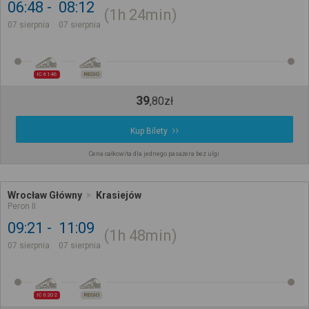
06:48
08:12
1h
24min
07 sierpnia
07 sierpnia
IC 6146
REGIO
39
,
80
zł
Kup Bilety
Cena całkowita dla jednego pasażera bez ulgi
Wrocław Główny
Krasiejów
Peron II
09:21
11:09
1h
48min
07 sierpnia
07 sierpnia
IC 6202
REGIO