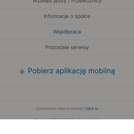
Rozkład jazdy / Przewoźnicy
Informacje o spółce
Współpraca
Pozostałe serwisy
Pobierz aplikację mobilną
Zauważyłeś błąd na stronie?
Zgłoś to
Copyright 2006-2026 by Teroplan S.A.
Serwis używa danych GeoLite2 stworzonych przez firmę