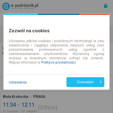
Rozkład Jazdy | Bilety
Bilety okresowe
Zezwól na cookies
Wola Krokocka
Praga
zmień kryteria
07.08.2026 | -- : --
Używamy plików cookies i podobnych technologii w celu
świadczenia i ciągłego ulepszania naszych usług oraz
Wola Krokocka → Praga
prezentowania promowanych usług zgodnie z
Rozkład jazdy i bilety
zainteresowaniami użytkowników. Wyrażoną zgodę
możesz w dowolnym momencie cofnąć lub zmienić.
Więcej informacji w
Polityce prywatności
.
Wcześniejsze połączenia
Ustawienia
Zezwalam
Wola Krokocka
PRAGA
11:34
12:11
37min
07 sierpnia
07 sierpnia