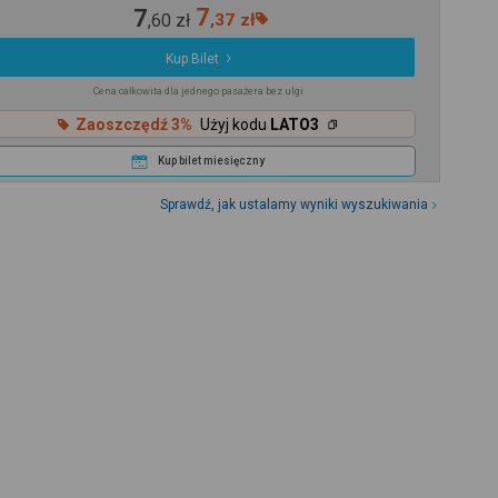
7
7
,
60
zł
,
37
zł
Kup Bilet
Cena całkowita dla jednego pasażera bez ulgi
Zaoszczędź 3%
Użyj kodu
LATO3
Kup bilet miesięczny
Sprawdź, jak ustalamy wyniki wyszukiwania