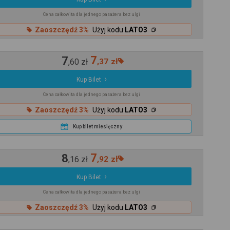
Cena całkowita dla jednego pasażera bez ulgi
Zaoszczędź 3%
Użyj kodu
LATO3
7
7
,
60
zł
,
37
zł
Kup Bilet
Cena całkowita dla jednego pasażera bez ulgi
Zaoszczędź 3%
Użyj kodu
LATO3
Kup bilet miesięczny
8
7
,
16
zł
,
92
zł
Kup Bilet
Cena całkowita dla jednego pasażera bez ulgi
Zaoszczędź 3%
Użyj kodu
LATO3