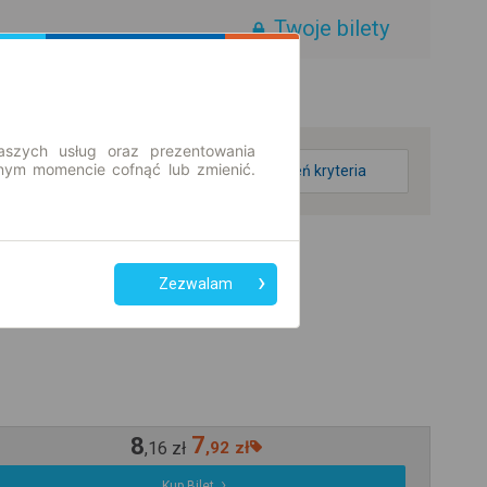
Twoje bilety
aszych usług oraz prezentowania
ym momencie cofnąć lub zmienić.
zmień kryteria
Zezwalam
8
7
,
16
zł
,
92
zł
Kup Bilet