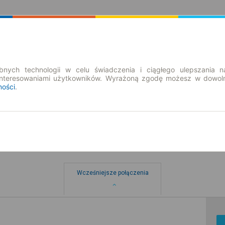
Rozkład Jazdy | Bilety
Bilety okresowe
nych technologii w celu świadczenia i ciągłego ulepszania n
interesowaniami użytkowników. Wyrażoną zgodę możesz w dowoln
ności
.
smolów
Wcześniejsze połączenia