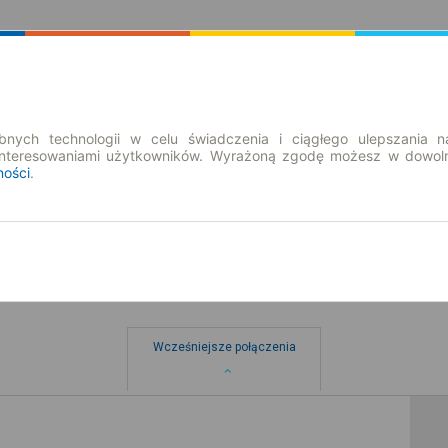
Rozkład Jazdy | Bilety
Bilety okresowe
nych technologii w celu świadczenia i ciągłego ulepszania n
interesowaniami użytkowników. Wyrażoną zgodę możesz w dowoln
ności
.
Wcześniejsze połączenia