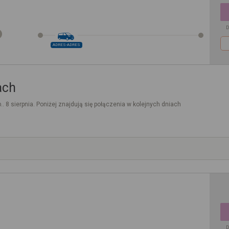
D
ADRES-ADRES
ach
.. 8 sierpnia. Poniżej znajdują się połączenia w kolejnych dniach
D