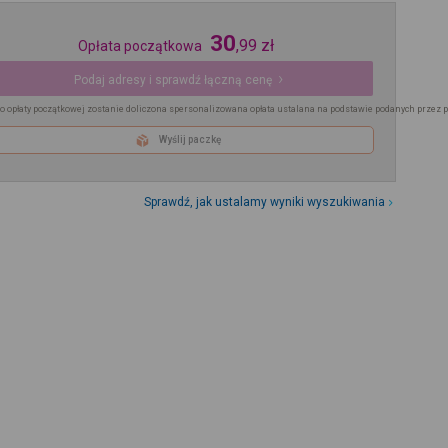
30
,
99
zł
Opłata początkowa
Podaj adresy i sprawdź łączną cenę
o opłaty początkowej zostanie doliczona spersonalizowana opłata ustalana na podstawie podanych przez 
Wyślij paczkę
Sprawdź, jak ustalamy wyniki wyszukiwania