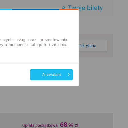
Twoje bilety
aszych usług oraz prezentowania
ym momencie cofnąć lub zmienić.
zmień kryteria
Zezwalam
68
,
99
zł
Opłata początkowa