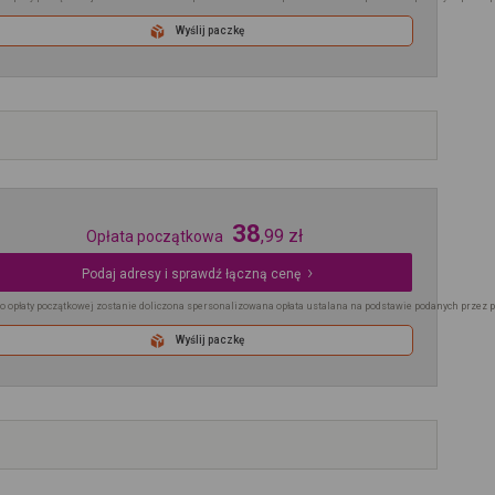
Wyślij paczkę
38
,
99
zł
Opłata początkowa
Podaj adresy i sprawdź łączną cenę
o opłaty początkowej zostanie doliczona spersonalizowana opłata ustalana na podstawie podanych przez 
Wyślij paczkę