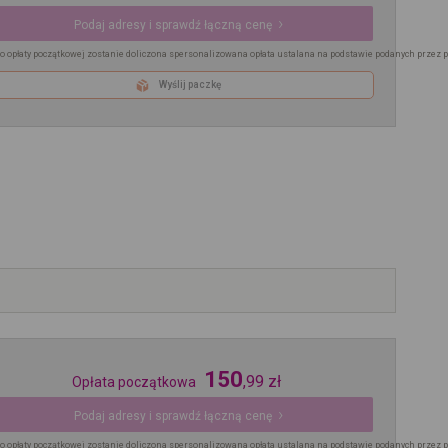
Podaj adresy i sprawdź łączną cenę
o opłaty początkowej zostanie doliczona spersonalizowana opłata ustalana na podstawie podanych przez 
Wyślij paczkę
150
,
99
zł
Opłata początkowa
Podaj adresy i sprawdź łączną cenę
o opłaty początkowej zostanie doliczona spersonalizowana opłata ustalana na podstawie podanych przez 