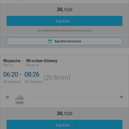
36
,
10
zł
Kup Bilet
Cena całkowita dla jednego pasażera bez ulgi
Kup bilet okresowy
Wojanów
Wrocław Główny
Peron I
Peron III
06:20
08:26
2h
6min
08 sierpnia
08 sierpnia
OSOB.
36
,
10
zł
Kup Bilet