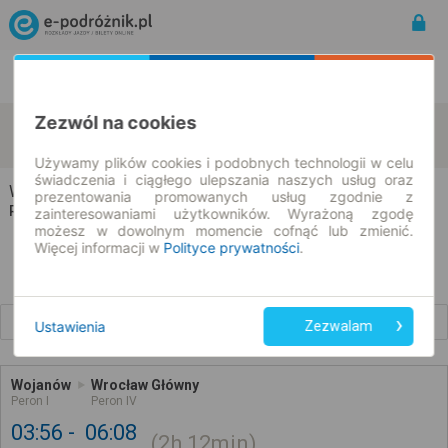
Rozkład Jazdy | Bilety
Bilety okresowe
Zezwól na cookies
Wojanów
Wrocław
zmień kryteria
08.08.2026 | -- : --
Używamy plików cookies i podobnych technologii w celu
świadczenia i ciągłego ulepszania naszych usług oraz
Wojanów → Wrocław
prezentowania promowanych usług zgodnie z
Rozkład jazdy i bilety
zainteresowaniami użytkowników. Wyrażoną zgodę
możesz w dowolnym momencie cofnąć lub zmienić.
Więcej informacji w
Polityce prywatności
.
Wcześniejsze połączenia
Ustawienia
Zezwalam
Wojanów
Wrocław Główny
Peron I
Peron IV
03:56
06:08
2h
12min