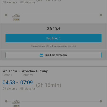
08 sierpnia
08 sierpnia
OSOB.
36
,
10
zł
Kup Bilet
Cena całkowita dla jednego pasażera bez ulgi
Kup bilet okresowy
Wojanów
Wrocław Główny
Peron I
Peron VI
04:53
07:09
2h
16min
08 sierpnia
08 sierpnia
OSOB.