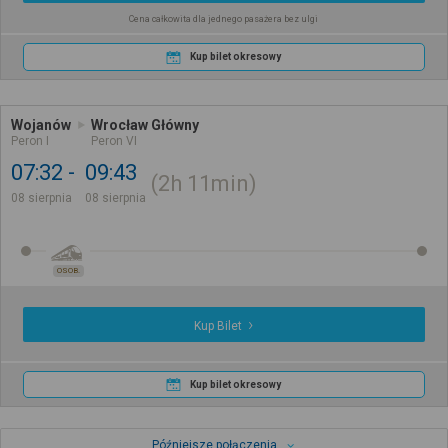
Cena całkowita dla jednego pasażera bez ulgi
Kup bilet okresowy
Wojanów
Wrocław Główny
Peron I
Peron VI
07:32
09:43
2h
11min
08 sierpnia
08 sierpnia
OSOB.
Kup Bilet
Kup bilet okresowy
Późniejsze połączenia