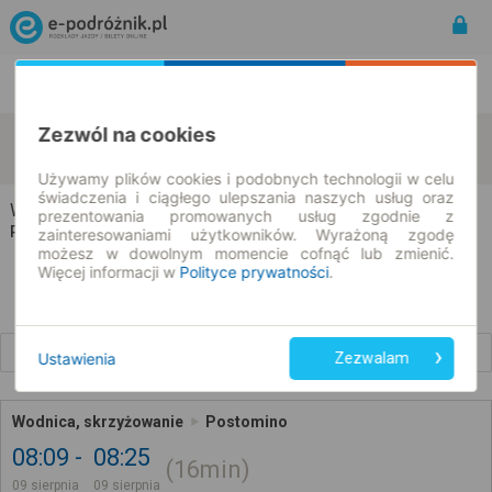
Rozkład Jazdy | Bilety
Bilety okresowe
Zezwól na cookies
Wodnica
Postomino
zmień kryteria
09.08.2026 | -- : --
Używamy plików cookies i podobnych technologii w celu
świadczenia i ciągłego ulepszania naszych usług oraz
Wodnica → Postomino
prezentowania promowanych usług zgodnie z
Rozkład jazdy i bilety
zainteresowaniami użytkowników. Wyrażoną zgodę
możesz w dowolnym momencie cofnąć lub zmienić.
Więcej informacji w
Polityce prywatności
.
Wcześniejsze połączenia
Ustawienia
Zezwalam
Wodnica, skrzyżowanie
Postomino
08:09
08:25
16min
09 sierpnia
09 sierpnia