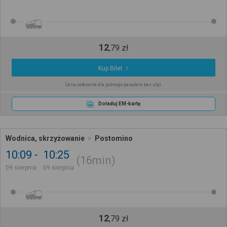
12
,
79
zł
Kup Bilet
Cena całkowita dla jednego pasażera bez ulgi
Doładuj EM-kartę
Wodnica, skrzyżowanie
Postomino
10:09
10:25
16min
09 sierpnia
09 sierpnia
12
,
79
zł