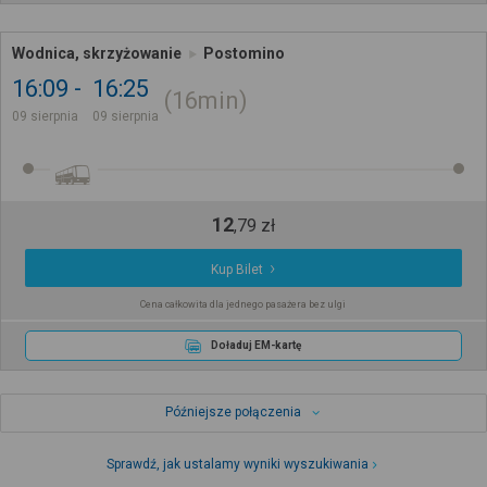
Wodnica, skrzyżowanie
Postomino
16:09
16:25
16min
09 sierpnia
09 sierpnia
12
,
79
zł
Kup Bilet
Cena całkowita dla jednego pasażera bez ulgi
Doładuj EM-kartę
Późniejsze połączenia
Sprawdź, jak ustalamy wyniki wyszukiwania