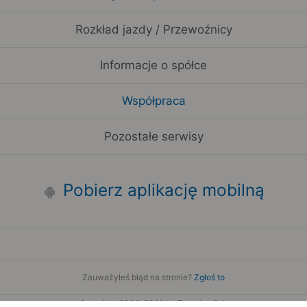
Rozkład jazdy / Przewoźnicy
Informacje o spółce
Współpraca
Pozostałe serwisy
Pobierz aplikację mobilną
Zauważyłeś błąd na stronie?
Zgłoś to
Copyright 2006-2026 by Teroplan S.A.