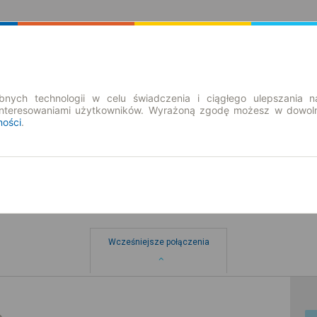
Rozkład Jazdy | Bilety
Bilety okresowe
nych technologii w celu świadczenia i ciągłego ulepszania n
interesowaniami użytkowników. Wyrażoną zgodę możesz w dowoln
ności
.
Wcześniejsze połączenia