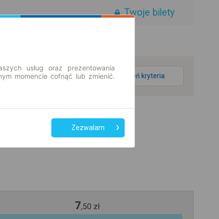
Twoje bilety
aszych usług oraz prezentowania
ym momencie cofnąć lub zmienić.
zmień kryteria
Zezwalam
7
,
50
zł