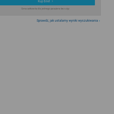
Kup Bilet
Cena całkowita dla jednego pasażera bez ulgi
Sprawdź, jak ustalamy wyniki wyszukiwania