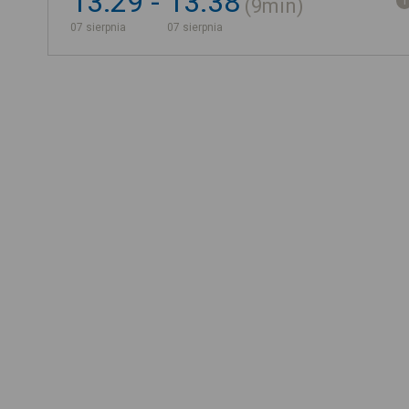
13:29
13:38
9min
07 sierpnia
07 sierpnia