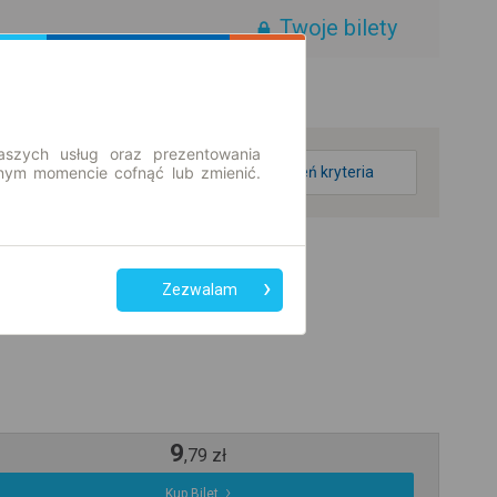
Twoje bilety
aszych usług oraz prezentowania
ym momencie cofnąć lub zmienić.
zmień kryteria
Zezwalam
9
,
79
zł
Kup Bilet