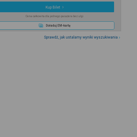
Kup Bilet
Cena całkowita dla jednego pasażera bez ulgi
Doładuj EM-kartę
Sprawdź, jak ustalamy wyniki wyszukiwania