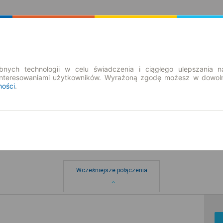
Rozkład Jazdy | Bilety
Bilety okresowe
nych technologii w celu świadczenia i ciągłego ulepszania n
interesowaniami użytkowników. Wyrażoną zgodę możesz w dowoln
ności
.
Wcześniejsze połączenia