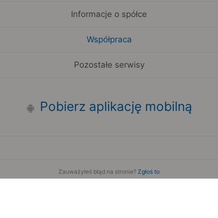
Informacje o spółce
Współpraca
Pozostałe serwisy
Pobierz aplikację mobilną
Zauważyłeś błąd na stronie?
Zgłoś to
Copyright 2006-2026 by Teroplan S.A.
Serwis używa danych GeoLite2 stworzonych przez firmę