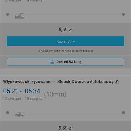
10 sierpnia
10 sierpnia
8
,
59
zł
Kup Bilet
Cena całkowita dla jednego pasażera bez ulgi
Doładuj EM-kartę
Włynkowo, skrzyżowanie
Słupsk,Dworzec Autobusowy 01
05:21
05:34
13min
10 sierpnia
10 sierpnia
9
,
89
zł