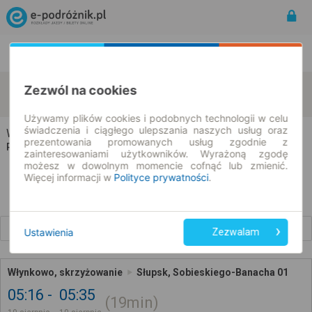
Rozkład Jazdy | Bilety
Bilety okresowe
Włynkowo
Słupsk
Zezwól na cookies
zmień kryteria
10.08.2026 | -- : --
Używamy plików cookies i podobnych technologii w celu
świadczenia i ciągłego ulepszania naszych usług oraz
Włynkowo → Słupsk
prezentowania promowanych usług zgodnie z
Rozkład jazdy i bilety
zainteresowaniami użytkowników. Wyrażoną zgodę
możesz w dowolnym momencie cofnąć lub zmienić.
Więcej informacji w
Polityce prywatności
.
Wcześniejsze połączenia
Ustawienia
Zezwalam
Włynkowo, skrzyżowanie
Słupsk, Sobieskiego-Banacha 01
05:16
05:35
19min