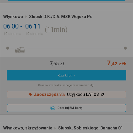
Włynkowo
Słupsk D.K./D.A. MZK Wojska Po
06:00
06:11
11min
10 sierpnia
10 sierpnia
7
7
,
65
zł
,
42
zł
Kup Bilet
Cena całkowita dla jednego pasażera bez ulgi
Zaoszczędź 3%
Użyj kodu
LATO3
Doładuj EM-kartę
Włynkowo, skrzyżowanie
Słupsk, Sobieskiego-Banacha 01