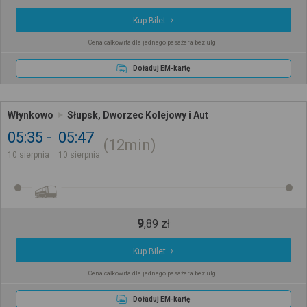
Kup Bilet
Cena całkowita dla jednego pasażera bez ulgi
Doładuj EM-kartę
Włynkowo
Słupsk, Dworzec Kolejowy i Aut
05:35
05:47
12min
10 sierpnia
10 sierpnia
9
,
89
zł
Kup Bilet
Cena całkowita dla jednego pasażera bez ulgi
Doładuj EM-kartę