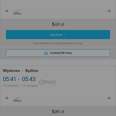
5
,
69
zł
Kup Bilet
Cena całkowita dla jednego pasażera bez ulgi
Doładuj EM-kartę
Włynkowo
Bydlino
05:41
05:43
2min
10 sierpnia
10 sierpnia
5
,
89
zł