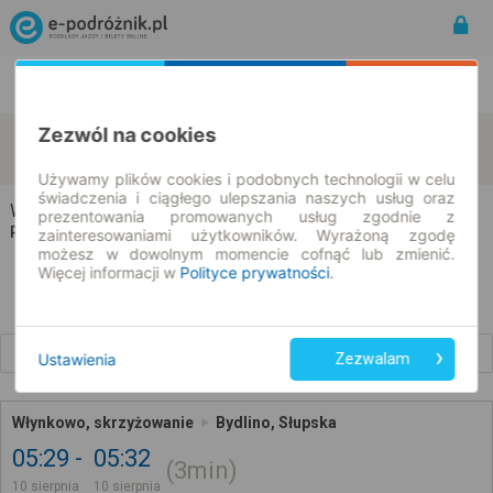
Rozkład Jazdy | Bilety
Bilety okresowe
Zezwól na cookies
Włynkowo
Bydlino
zmień kryteria
10.08.2026 | -- : --
Używamy plików cookies i podobnych technologii w celu
świadczenia i ciągłego ulepszania naszych usług oraz
Włynkowo → Bydlino
prezentowania promowanych usług zgodnie z
Rozkład jazdy i bilety
zainteresowaniami użytkowników. Wyrażoną zgodę
możesz w dowolnym momencie cofnąć lub zmienić.
Więcej informacji w
Polityce prywatności
.
Wcześniejsze połączenia
Ustawienia
Zezwalam
Włynkowo, skrzyżowanie
Bydlino, Słupska
05:29
05:32
3min
10 sierpnia
10 sierpnia