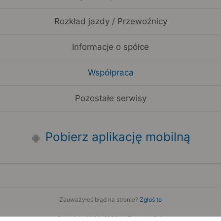
Rozkład jazdy / Przewoźnicy
Informacje o spółce
Współpraca
Pozostałe serwisy
Pobierz aplikację mobilną
Zauważyłeś błąd na stronie?
Zgłoś to
Copyright 2006-2026 by Teroplan S.A.