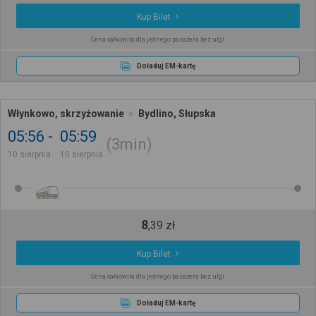
Kup Bilet
Cena całkowita dla jednego pasażera bez ulgi
Doładuj EM-kartę
Włynkowo, skrzyżowanie
Bydlino, Słupska
05:56
05:59
3min
10 sierpnia
10 sierpnia
8
,
39
zł
Kup Bilet
Cena całkowita dla jednego pasażera bez ulgi
Doładuj EM-kartę