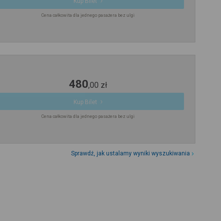
Kup Bilet
Cena całkowita dla jednego pasażera bez ulgi
480
,
00
zł
Kup Bilet
Cena całkowita dla jednego pasażera bez ulgi
Sprawdź, jak ustalamy wyniki wyszukiwania