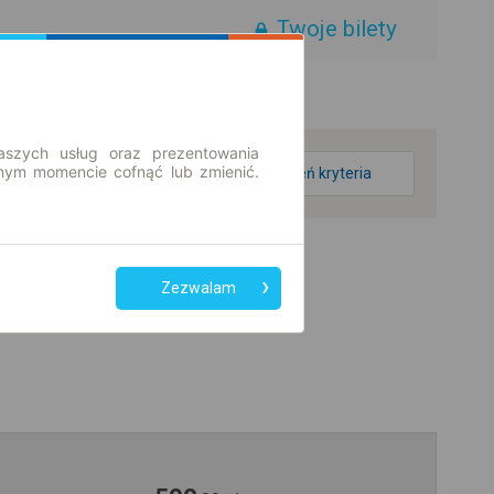
Twoje bilety
aszych usług oraz prezentowania
ym momencie cofnąć lub zmienić.
zmień kryteria
Zezwalam