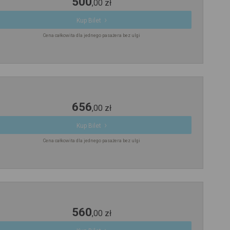
500
,
00
zł
Kup Bilet
Cena całkowita dla jednego pasażera bez ulgi
656
,
00
zł
Kup Bilet
Cena całkowita dla jednego pasażera bez ulgi
560
,
00
zł