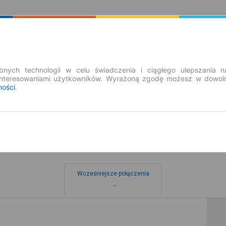
Rozkład Jazdy | Bilety
Bilety okresowe
nych technologii w celu świadczenia i ciągłego ulepszania n
interesowaniami użytkowników. Wyrażoną zgodę możesz w dowoln
ności
.
Wcześniejsze połączenia