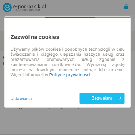
Rozkład Jazdy | Bilety
Bilety okresowe
Zezwól na cookies
Witosławice
Grzędzin
zmień kryteria
09.08.2026 | -- : --
Używamy plików cookies i podobnych technologii w celu
świadczenia i ciągłego ulepszania naszych usług oraz
Witosławice → Grzędzin
prezentowania promowanych usług zgodnie z
Rozkład jazdy i bilety
zainteresowaniami użytkowników. Wyrażoną zgodę
możesz w dowolnym momencie cofnąć lub zmienić.
Więcej informacji w
Polityce prywatności
.
Nie znaleźliśmy połączeń na podany dzień
Ustawienia
Zezwalam
Poniżej przedstawiamy dostępne połączenia z innych dat