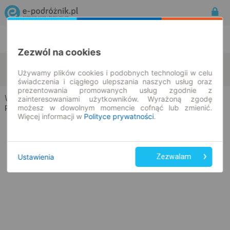
Rozkład Jazdy | Bilety
Bilety okresowe
Zezwól na cookies
Witnica
Czyżew
zmień kryteria
Używamy plików cookies i podobnych technologii w celu
07.08.2026 | -- : --
świadczenia i ciągłego ulepszania naszych usług oraz
prezentowania promowanych usług zgodnie z
Witnica → Czyżew
zainteresowaniami użytkowników. Wyrażoną zgodę
możesz w dowolnym momencie cofnąć lub zmienić.
Rozkład jazdy i bilety
Więcej informacji w
Polityce prywatności
.
Ustawienia
Zezwalam