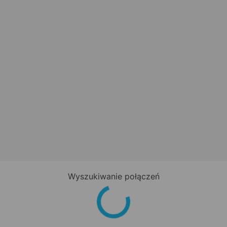
Wyszukiwanie połączeń
Zapisz się do newslettera!
Bądź na bieżąco z nowościami i
promocjami oraz otrzymaj
kod
promocyjny