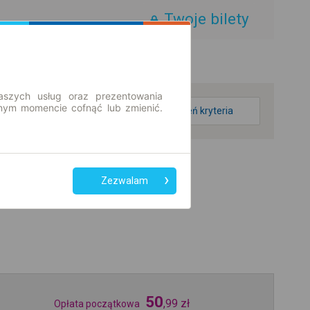
Twoje bilety
aszych usług oraz prezentowania
ym momencie cofnąć lub zmienić.
zmień kryteria
Zezwalam
50
,
99
zł
Opłata początkowa