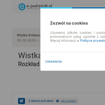
Zezwól na cookies
Używamy plików cookies i podob
Wistka Królewska
Elżbiecin
promowanych usług zgodnie z za
09.08.2026 | -- : --
Więcej informacji w
Polityce prywat
Wistka Królewska → Elż
Ustawienia
Rozkład jazdy i bilety
Z adresu pod adres
Jak to działa?