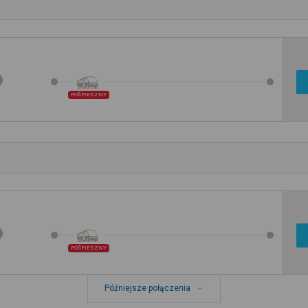
POŚPIESZNY
POŚPIESZNY
Późniejsze połączenia