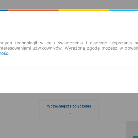
Rozkład Jazdy | Bilety
Bilety okresowe
nych technologii w celu świadczenia i ciągłego ulepszania n
interesowaniami użytkowników. Wyrażoną zgodę możesz w dowoln
ności
.
Wcześniejsze połączenia