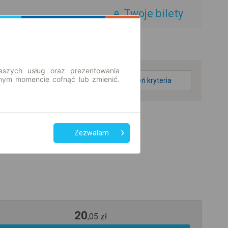
Twoje bilety
aszych usług oraz prezentowania
ym momencie cofnąć lub zmienić.
zmień kryteria
Zezwalam
20
,
05
zł