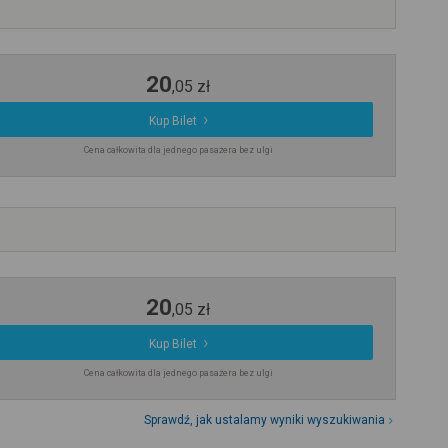
20
,
05
zł
Kup Bilet
Cena całkowita dla jednego pasażera bez ulgi
20
,
05
zł
Kup Bilet
Cena całkowita dla jednego pasażera bez ulgi
Sprawdź, jak ustalamy wyniki wyszukiwania