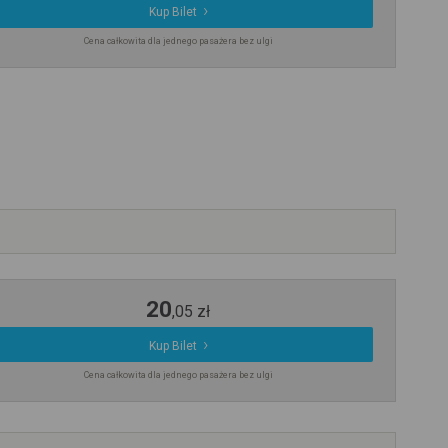
Kup Bilet
Cena całkowita dla jednego pasażera bez ulgi
20
,
05
zł
Kup Bilet
Cena całkowita dla jednego pasażera bez ulgi