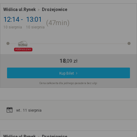
Wiślica ul.Rynek
Drożejowice
12:14
13:01
47min
10 sierpnia
10 sierpnia
POŚPIESZNY
18
,
09
zł
Kup Bilet
Cena całkowita dla jednego pasażera bez ulgi
wt.. 11 sierpnia
Wiślica ul.Rynek
Drożejowice