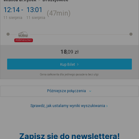
12:14
13:01
47min
11 sierpnia
11 sierpnia
POŚPIESZNY
18
,
09
zł
Kup Bilet
Cena całkowita dla jednego pasażera bez ulgi
Późniejsze połączenia
Sprawdź, jak ustalamy wyniki wyszukiwania
Zapisz się do newslettera!