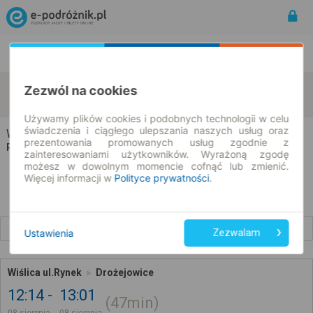
Rozkład Jazdy | Bilety
Bilety okresowe
Wiślica
Drożejowice
Zezwól na cookies
zmień kryteria
08.08.2026 | -- : --
Używamy plików cookies i podobnych technologii w celu
świadczenia i ciągłego ulepszania naszych usług oraz
Wiślica → Drożejowice
prezentowania promowanych usług zgodnie z
Rozkład jazdy i bilety
zainteresowaniami użytkowników. Wyrażoną zgodę
możesz w dowolnym momencie cofnąć lub zmienić.
Więcej informacji w
Polityce prywatności
.
Wcześniejsze połączenia
Ustawienia
Zezwalam
Wiślica ul.Rynek
Drożejowice
12:14
13:01
47min