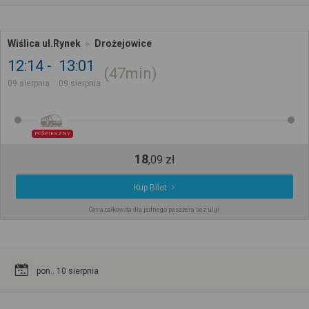
Wiślica ul.Rynek
Drożejowice
12:14
13:01
47min
09 sierpnia
09 sierpnia
POŚPIESZNY
18
,
09
zł
Kup Bilet
Cena całkowita dla jednego pasażera bez ulgi
pon.. 10 sierpnia