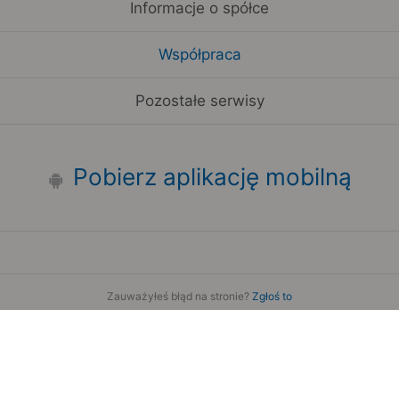
Informacje o spółce
Współpraca
Pozostałe serwisy
Pobierz aplikację mobilną
Zauważyłeś błąd na stronie?
Zgłoś to
Copyright 2006-2026 by Teroplan S.A.
Serwis używa danych GeoLite2 stworzonych przez firmę
MaxMind
www.maxmind.com