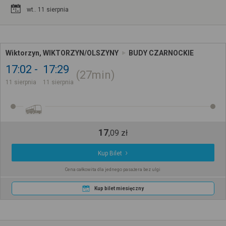
wt.. 11 sierpnia
Wiktorzyn, WIKTORZYN/OLSZYNY
BUDY CZARNOCKIE
17:02
17:29
27min
11 sierpnia
11 sierpnia
17
,
09
zł
Kup Bilet
Cena całkowita dla jednego pasażera bez ulgi
Kup bilet miesięczny