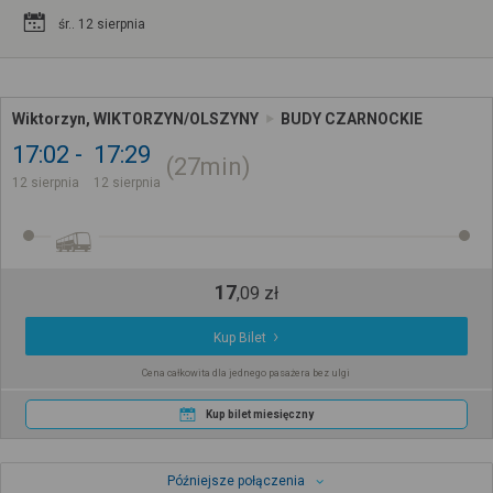
śr.. 12 sierpnia
Wiktorzyn, WIKTORZYN/OLSZYNY
BUDY CZARNOCKIE
17:02
17:29
27min
12 sierpnia
12 sierpnia
17
,
09
zł
Kup Bilet
Cena całkowita dla jednego pasażera bez ulgi
Kup bilet miesięczny
Późniejsze połączenia