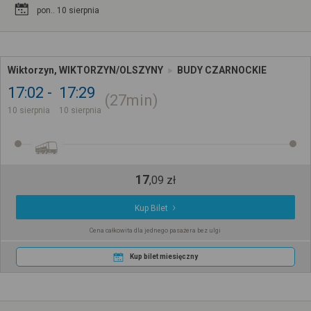
pon.. 10 sierpnia
Wiktorzyn, WIKTORZYN/OLSZYNY
BUDY CZARNOCKIE
17:02
17:29
27min
10 sierpnia
10 sierpnia
17
,
09
zł
Kup Bilet
Cena całkowita dla jednego pasażera bez ulgi
Kup bilet miesięczny