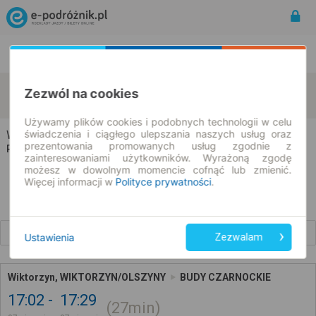
Rozkład Jazdy | Bilety
Bilety okresowe
Wiktorzyn
Budy Czarnockie
Zezwól na cookies
zmień kryteria
07.08.2026 | -- : --
Używamy plików cookies i podobnych technologii w celu
świadczenia i ciągłego ulepszania naszych usług oraz
Wiktorzyn → Budy Czarnockie
prezentowania promowanych usług zgodnie z
Rozkład jazdy i bilety
zainteresowaniami użytkowników. Wyrażoną zgodę
możesz w dowolnym momencie cofnąć lub zmienić.
Więcej informacji w
Polityce prywatności
.
Wcześniejsze połączenia
Ustawienia
Zezwalam
Wiktorzyn, WIKTORZYN/OLSZYNY
BUDY CZARNOCKIE
17:02
17:29
27min