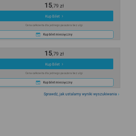
15
,
79
zł
Kup Bilet
Cena całkowita dla jednego pasażera bez ulgi
Kup bilet miesięczny
15
,
79
zł
Kup Bilet
Cena całkowita dla jednego pasażera bez ulgi
Kup bilet miesięczny
Sprawdź, jak ustalamy wyniki wyszukiwania