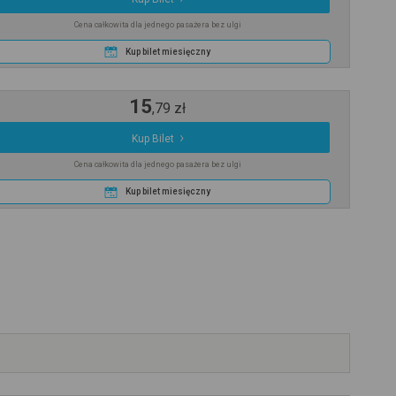
Cena całkowita dla jednego pasażera bez ulgi
Kup bilet miesięczny
15
,
79
zł
Kup Bilet
Cena całkowita dla jednego pasażera bez ulgi
Kup bilet miesięczny