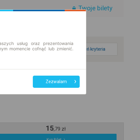
Twoje bilety
aszych usług oraz prezentowania
ym momencie cofnąć lub zmienić.
zmień kryteria
Zezwalam
15
,
79
zł
Kup Bilet