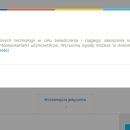
Rozkład Jazdy | Bilety
Bilety okresowe
nych technologii w celu świadczenia i ciągłego ulepszania n
interesowaniami użytkowników. Wyrażoną zgodę możesz w dowoln
ności
.
Bożepole Szlacheckie
Wcześniejsze połączenia