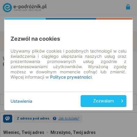
Rozkład Jazdy | Bilety
Bilety okresowe
Zezwól na cookies
Wieniec
Mrzeżyno
zmień kryteria
09.08.2026 | -- : --
Używamy plików cookies i podobnych technologii w celu
świadczenia i ciągłego ulepszania naszych usług oraz
Wieniec → Mrzeżyno
prezentowania promowanych usług zgodnie z
Rozkład jazdy i bilety
zainteresowaniami użytkowników. Wyrażoną zgodę
możesz w dowolnym momencie cofnąć lub zmienić.
Więcej informacji w
Polityce prywatności
.
Wcześniejsze połączenia
Ustawienia
Zezwalam
Z adresu pod adres
Jak to działa?
Wieniec, Twój adres
Mrzeżyno, Twój adres