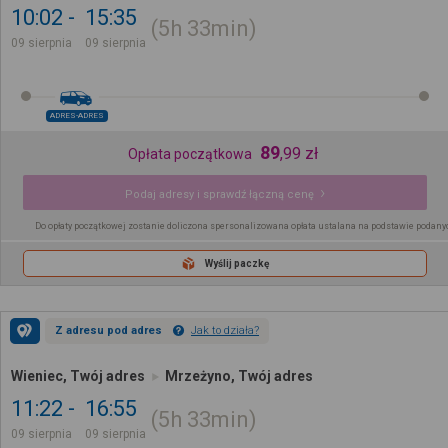
10:02
15:35
5h
33min
09 sierpnia
09 sierpnia
ADRES-ADRES
89
,
99
zł
Opłata początkowa
Podaj adresy i sprawdź łączną cenę
Do opłaty początkowej zostanie doliczona spersonalizowana opłata ustalana na podstawie podany
Wyślij paczkę
Z adresu pod adres
Jak to działa?
Wieniec, Twój adres
Mrzeżyno, Twój adres
11:22
16:55
5h
33min
09 sierpnia
09 sierpnia