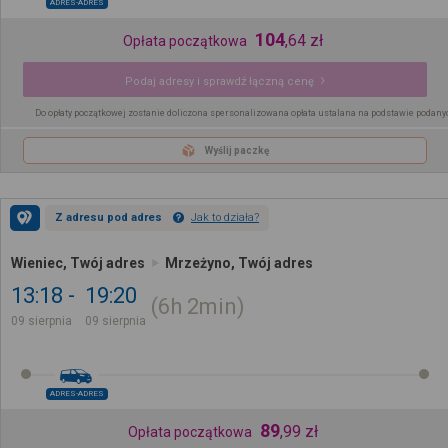
ADRES-ADRES
104
,
64
zł
Opłata początkowa
Podaj adresy i sprawdź łączną cenę
Do opłaty początkowej zostanie doliczona spersonalizowana opłata ustalana na podstawie podany
Wyślij paczkę
Z adresu pod adres
Jak to działa?
Wieniec, Twój adres
Mrzeżyno, Twój adres
13:18
19:20
6h
2min
09 sierpnia
09 sierpnia
ADRES-ADRES
89
,
99
zł
Opłata początkowa