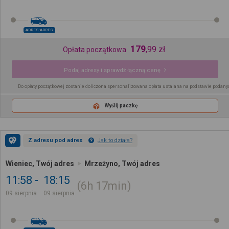
ADRES-ADRES
179
,
99
zł
Opłata początkowa
Podaj adresy i sprawdź łączną cenę
Do opłaty początkowej zostanie doliczona spersonalizowana opłata ustalana na podstawie podany
Wyślij paczkę
Z adresu pod adres
Jak to działa?
Wieniec, Twój adres
Mrzeżyno, Twój adres
11:58
18:15
6h
17min
09 sierpnia
09 sierpnia