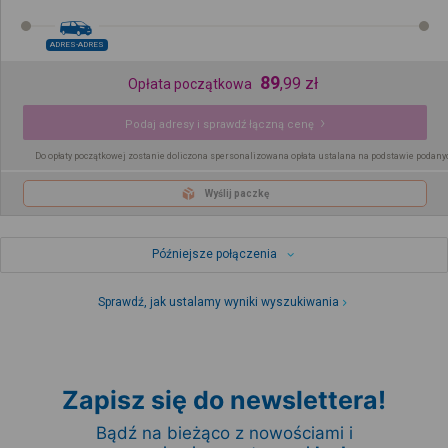
ADRES-ADRES
89
,
99
zł
Opłata początkowa
Podaj adresy i sprawdź łączną cenę
Do opłaty początkowej zostanie doliczona spersonalizowana opłata ustalana na podstawie podany
Wyślij paczkę
Późniejsze połączenia
Sprawdź, jak ustalamy wyniki wyszukiwania
Zapisz się do newslettera!
Bądź na bieżąco z nowościami i