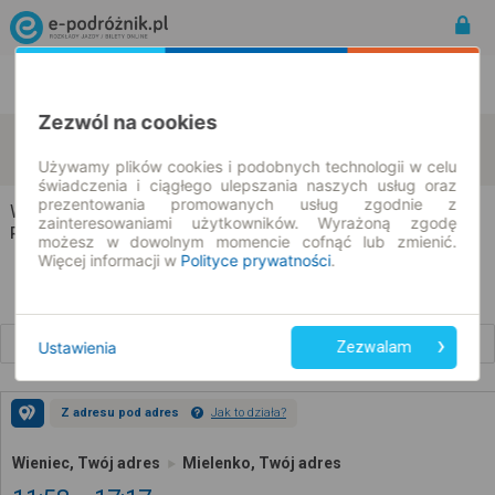
Rozkład Jazdy | Bilety
Bilety okresowe
Zezwól na cookies
Wieniec
Mielenko
zmień kryteria
10.08.2026 | -- : --
Używamy plików cookies i podobnych technologii w celu
świadczenia i ciągłego ulepszania naszych usług oraz
prezentowania promowanych usług zgodnie z
Wieniec → Mielenko
zainteresowaniami użytkowników. Wyrażoną zgodę
Rozkład jazdy i bilety
możesz w dowolnym momencie cofnąć lub zmienić.
Więcej informacji w
Polityce prywatności
.
Wcześniejsze połączenia
Ustawienia
Zezwalam
Z adresu pod adres
Jak to działa?
Wieniec, Twój adres
Mielenko, Twój adres