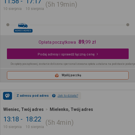
11:58
17:17
5h
19min
10 sierpnia
10 sierpnia
ADRES-ADRES
89
,
99
zł
Opłata początkowa
Podaj adresy i sprawdź łączną cenę
Do opłaty początkowej zostanie doliczona spersonalizowana opłata ustalana na podstawie podany
Wyślij paczkę
Z adresu pod adres
Jak to działa?
Wieniec, Twój adres
Mielenko, Twój adres
13:18
18:22
5h
4min
10 sierpnia
10 sierpnia