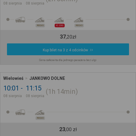
08 sierpnia
08 sierpnia
REGIO
IC 230
REGIO
37
,
20
zł
Kup bilet na 3 z 4 odcinków
Cena całkowita dla jednego pasażera bez ulgi
Wielowieś
JANKOWO DOLNE
10:01
11:15
1h
14min
08 sierpnia
08 sierpnia
REGIO
23
,
00
zł