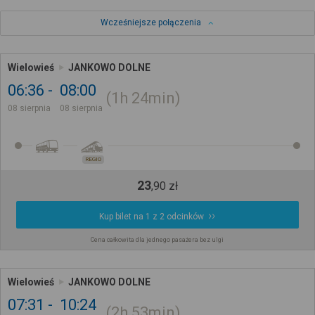
Wcześniejsze połączenia
Wielowieś
JANKOWO DOLNE
06:36
08:00
1h
24min
08 sierpnia
08 sierpnia
REGIO
23
,
90
zł
Kup bilet na 1 z 2 odcinków
Cena całkowita dla jednego pasażera bez ulgi
Wielowieś
JANKOWO DOLNE
07:31
10:24
2h
53min