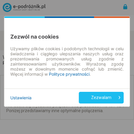
Rozkład Jazdy | Bilety
Bilety okresowe
Zezwól na cookies
Wielowieś
Jankowo Dolne
zmień kryteria
08.08.2026 | -- : --
Używamy plików cookies i podobnych technologii w celu
świadczenia i ciągłego ulepszania naszych usług oraz
Wielowieś → Jankowo Dolne
prezentowania promowanych usług zgodnie z
Rozkład jazdy i bilety
zainteresowaniami użytkowników. Wyrażoną zgodę
możesz w dowolnym momencie cofnąć lub zmienić.
Więcej informacji w
Polityce prywatności
.
Brak połączeń bezpośrednich. Sprawdź
połączenia z przesiadkami.
Ustawienia
Zezwalam
Nie udało się wyszukać połączeń bez przesiadek na ten dzień.
Poniżej przedstawiamy inne optymalne połączenia.