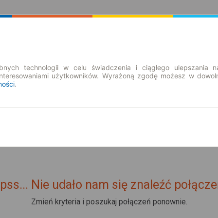
Rozkład Jazdy | Bilety
Bilety okresowe
nych technologii w celu świadczenia i ciągłego ulepszania n
interesowaniami użytkowników. Wyrażoną zgodę możesz w dowoln
ności
.
pss... Nie udało nam się znaleźć połącze
Zmień kryteria i poszukaj połączeń ponownie.