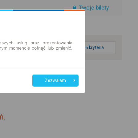
Twoje bilety
aszych usług oraz prezentowania
zmień kryteria
ym momencie cofnąć lub zmienić.
Zezwalam
ń.