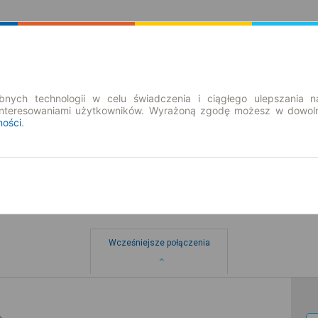
Rozkład Jazdy | Bilety
Bilety okresowe
nych technologii w celu świadczenia i ciągłego ulepszania n
interesowaniami użytkowników. Wyrażoną zgodę możesz w dowoln
ności
.
wo
Wcześniejsze połączenia