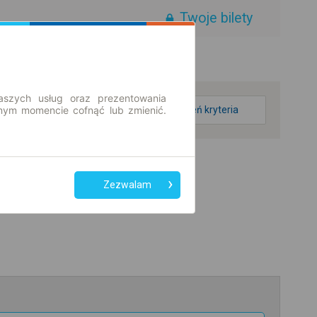
Twoje bilety
aszych usług oraz prezentowania
ym momencie cofnąć lub zmienić.
zmień kryteria
Zezwalam