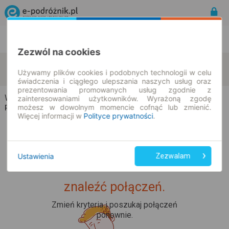
Rozkład Jazdy | Bilety
Bilety okresowe
Zezwól na cookies
Wiecinin
Osiek Wielki
zmień kryteria
Używamy plików cookies i podobnych technologii w celu
10.08.2026 | -- : --
świadczenia i ciągłego ulepszania naszych usług oraz
prezentowania promowanych usług zgodnie z
Wiecinin → Osiek Wielki
zainteresowaniami użytkowników. Wyrażoną zgodę
możesz w dowolnym momencie cofnąć lub zmienić.
Rozkład jazdy i bilety
Więcej informacji w
Polityce prywatności
.
Ustawienia
Zezwalam
Upss... Nie udało nam się
znaleźć połączeń.
Zmień kryteria i poszukaj połączeń
ponownie.