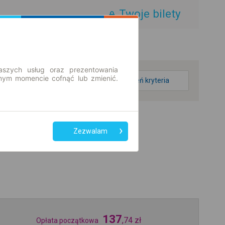
Twoje bilety
aszych usług oraz prezentowania
ym momencie cofnąć lub zmienić.
zmień kryteria
Zezwalam
137
,
74
zł
Opłata początkowa