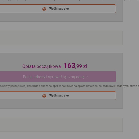
Wyślij paczkę
163
,
99
zł
Opłata początkowa
Podaj adresy i sprawdź łączną cenę
o opłaty początkowej zostanie doliczona spersonalizowana opłata ustalana na podstawie podanych przez 
Wyślij paczkę