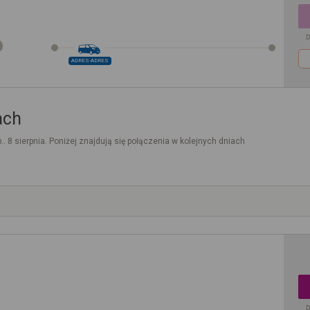
D
ADRES-ADRES
ach
.. 8 sierpnia. Poniżej znajdują się połączenia w kolejnych dniach
D