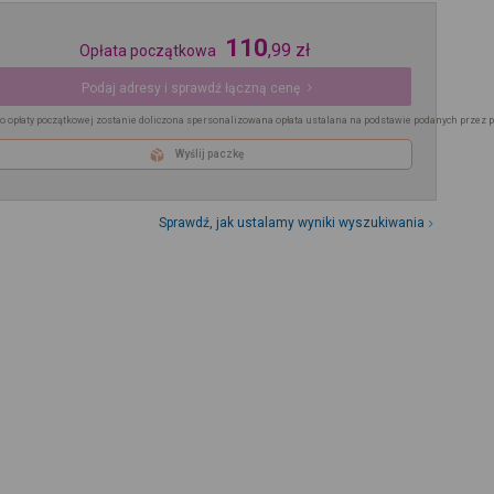
110
,
99
zł
Opłata początkowa
Podaj adresy i sprawdź łączną cenę
o opłaty początkowej zostanie doliczona spersonalizowana opłata ustalana na podstawie podanych przez 
Wyślij paczkę
Sprawdź, jak ustalamy wyniki wyszukiwania