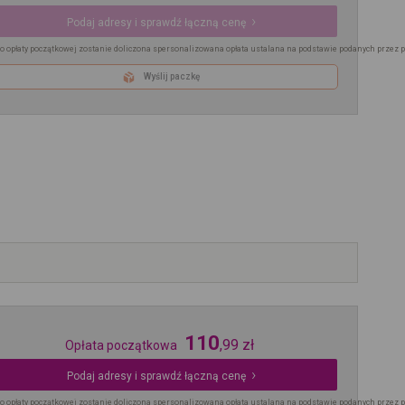
Podaj adresy i sprawdź łączną cenę
o opłaty początkowej zostanie doliczona spersonalizowana opłata ustalana na podstawie podanych przez 
Wyślij paczkę
110
,
99
zł
Opłata początkowa
Podaj adresy i sprawdź łączną cenę
o opłaty początkowej zostanie doliczona spersonalizowana opłata ustalana na podstawie podanych przez 