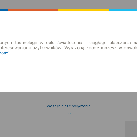
Rozkład Jazdy | Bilety
Bilety okresowe
nych technologii w celu świadczenia i ciągłego ulepszania n
interesowaniami użytkowników. Wyrażoną zgodę możesz w dowoln
ności
.
Wcześniejsze połączenia