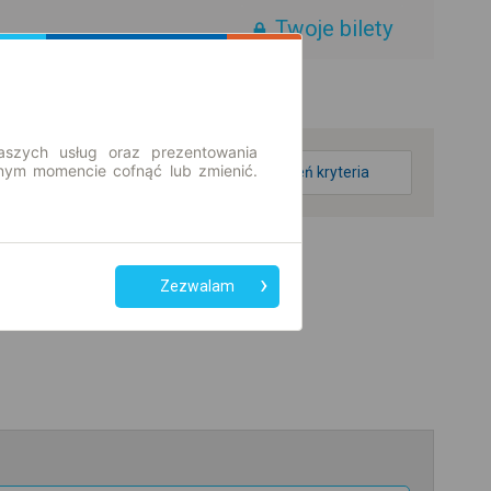
Twoje bilety
aszych usług oraz prezentowania
ym momencie cofnąć lub zmienić.
zmień kryteria
Zezwalam