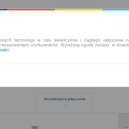
Rozkład Jazdy | Bilety
Bilety okresowe
nych technologii w celu świadczenia i ciągłego ulepszania n
interesowaniami użytkowników. Wyrażoną zgodę możesz w dowoln
ności
.
Wcześniejsze połączenia
590