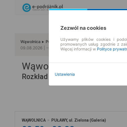
Zezwól na cookies
Używamy plików cookies i podob
Wąwolnica
Puławy
promowanych usług zgodnie z za
09.08.2026 | -- : --
Więcej informacji w
Polityce prywat
Wąwolnica → Puławy
Ustawienia
Rozkład jazdy i bilety
WĄWOLNICA
PUŁAWY, ul. Zielona (Galeria)