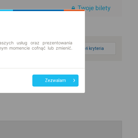
Twoje bilety
aszych usług oraz prezentowania
ym momencie cofnąć lub zmienić.
zmień kryteria
Zezwalam