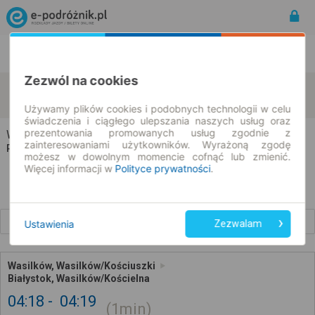
Rozkład Jazdy | Bilety
Bilety okresowe
Zezwól na cookies
Wasilków
Białystok
zmień kryteria
07.08.2026 | -- : --
Używamy plików cookies i podobnych technologii w celu
świadczenia i ciągłego ulepszania naszych usług oraz
prezentowania promowanych usług zgodnie z
Wasilków → Białystok
zainteresowaniami użytkowników. Wyrażoną zgodę
Rozkład jazdy i bilety
możesz w dowolnym momencie cofnąć lub zmienić.
Więcej informacji w
Polityce prywatności
.
Wcześniejsze połączenia
Ustawienia
Zezwalam
Wasilków, Wasilków/Kościuszki
Białystok, Wasilków/Kościelna
04:18
04:19
1min