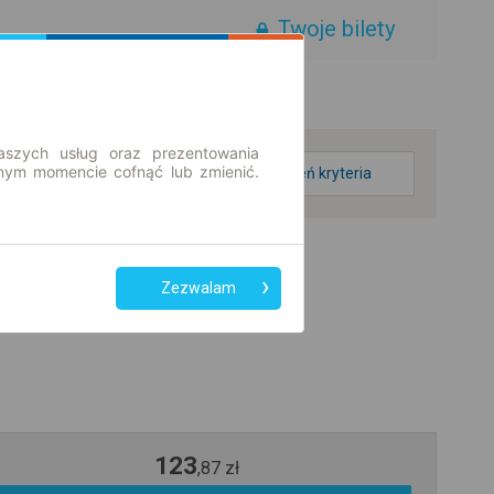
Twoje bilety
aszych usług oraz prezentowania
ym momencie cofnąć lub zmienić.
zmień kryteria
Zezwalam
123
,
87
zł