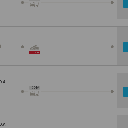
IC 1620
D.A.
1304A
D.A.