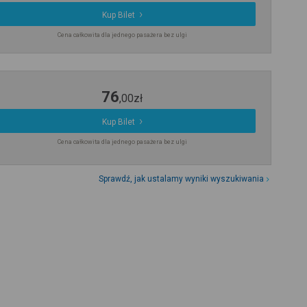
Kup Bilet
Cena całkowita dla jednego pasażera bez ulgi
76
,
00
zł
Kup Bilet
Cena całkowita dla jednego pasażera bez ulgi
Sprawdź, jak ustalamy wyniki wyszukiwania