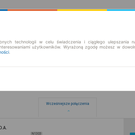
Rozkład Jazdy | Bilety
Bilety okresowe
nych technologii w celu świadczenia i ciągłego ulepszania n
interesowaniami użytkowników. Wyrażoną zgodę możesz w dowoln
ności
.
Wcześniejsze połączenia
D.A.
N1303