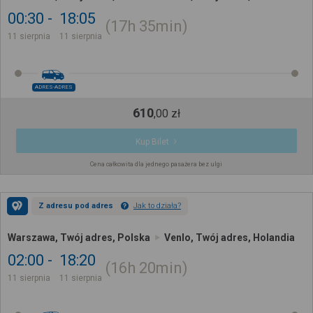
00:30
18:05
17h
35min
11 sierpnia
11 sierpnia
ADRES-ADRES
610
,
00
zł
Kup Bilet
Cena całkowita dla jednego pasażera bez ulgi
Z adresu pod adres
Jak to działa?
Warszawa, Twój adres, Polska
Venlo, Twój adres, Holandia
02:00
18:20
16h
20min
11 sierpnia
11 sierpnia