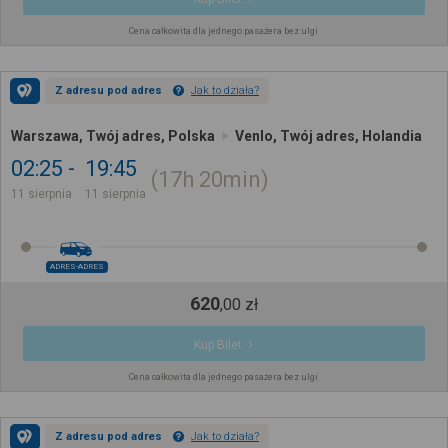
Cena całkowita dla jednego pasażera bez ulgi
Z adresu pod adres
Jak to działa?
Warszawa, Twój adres, Polska
Venlo, Twój adres, Holandia
02:25
19:45
17h
20min
11 sierpnia
11 sierpnia
ADRES-ADRES
620
,
00
zł
Kup Bilet
Cena całkowita dla jednego pasażera bez ulgi
Z adresu pod adres
Jak to działa?