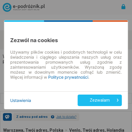
Rozkład Jazdy | Bilety
Bilety okresowe
Warszawa
Venlo
Zezwól na cookies
zmień kryteria
11.08.2026 | -- : --
Używamy plików cookies i podobnych technologii w celu
Warszawa → Venlo
świadczenia i ciągłego ulepszania naszych usług oraz
prezentowania promowanych usług zgodnie z
Rozkład jazdy i bilety
zainteresowaniami użytkowników. Wyrażoną zgodę
możesz w dowolnym momencie cofnąć lub zmienić.
Więcej informacji w
Polityce prywatności
.
Wcześniejsze połączenia
Ustawienia
Zezwalam
Z adresu pod adres
Jak to działa?
Warszawa, Twój adres, Polska
Venlo, Twój adres, Holandia