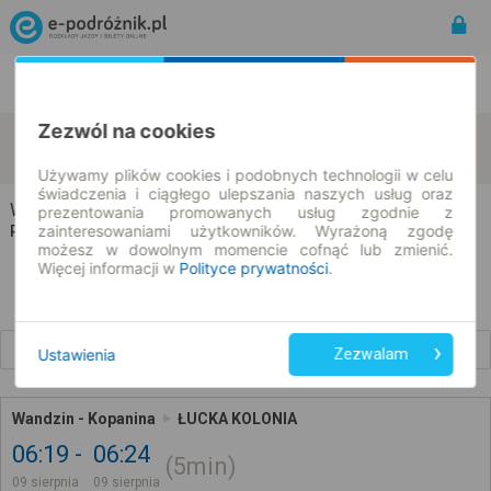
Rozkład Jazdy | Bilety
Bilety okresowe
Zezwól na cookies
Wandzin
Łucka-Kolonia
zmień kryteria
09.08.2026 | -- : --
Używamy plików cookies i podobnych technologii w celu
świadczenia i ciągłego ulepszania naszych usług oraz
Wandzin → Łucka-Kolonia
prezentowania promowanych usług zgodnie z
zainteresowaniami użytkowników. Wyrażoną zgodę
Rozkład jazdy i bilety
możesz w dowolnym momencie cofnąć lub zmienić.
Więcej informacji w
Polityce prywatności
.
Wcześniejsze połączenia
Ustawienia
Zezwalam
Wandzin - Kopanina
ŁUCKA KOLONIA
06:19
06:24
5min
09 sierpnia
09 sierpnia