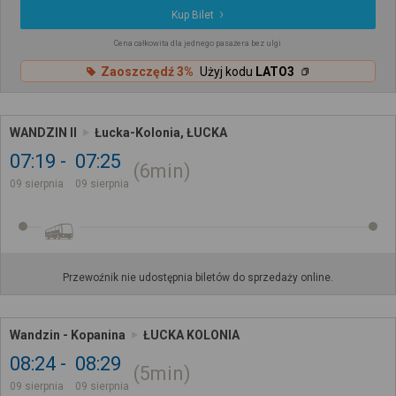
Kup Bilet
Cena całkowita dla jednego pasażera bez ulgi
Zaoszczędź 3%
Użyj kodu
LATO3
WANDZIN II
Łucka-Kolonia, ŁUCKA
07:19
07:25
6min
09 sierpnia
09 sierpnia
Przewoźnik nie udostępnia biletów do sprzedaży online.
Wandzin - Kopanina
ŁUCKA KOLONIA
08:24
08:29
5min
09 sierpnia
09 sierpnia