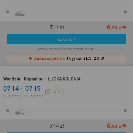
6
7
,
14
zł
,
93
zł
Kup Bilet
Cena całkowita dla jednego pasażera bez ulgi
Zaoszczędź 3%
Użyj kodu
LATO3
Wandzin - Kopanina
ŁUCKA KOLONIA
07:14
07:19
5min
09 sierpnia
09 sierpnia
6
7
,
14
zł
,
93
zł