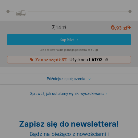
6
7
,
14
zł
,
93
zł
Kup Bilet
Cena całkowita dla jednego pasażera bez ulgi
Zaoszczędź 3%
Użyj kodu
LATO3
Późniejsze połączenia
Sprawdź, jak ustalamy wyniki wyszukiwania
Zapisz się do newslettera!
Bądź na bieżąco z nowościami i