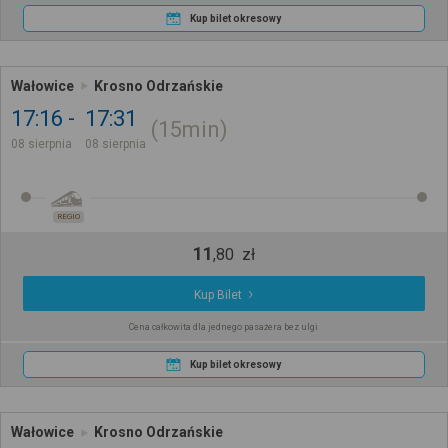
Kup bilet okresowy
Wałowice
Krosno Odrzańskie
17:16
17:31
15min
08 sierpnia
08 sierpnia
REGIO
11
,
80
zł
Kup Bilet
Cena całkowita dla jednego pasażera bez ulgi
Kup bilet okresowy
Wałowice
Krosno Odrzańskie