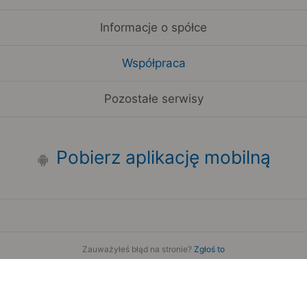
Informacje o spółce
Współpraca
Pozostałe serwisy
Pobierz aplikację mobilną
Zauważyłeś błąd na stronie?
Zgłoś to
Copyright 2006-2026 by Teroplan S.A.
Serwis używa danych GeoLite2 stworzonych przez firmę