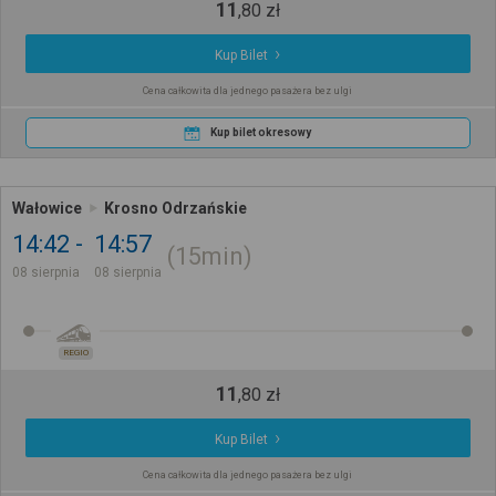
11
,
80
zł
Kup Bilet
Cena całkowita dla jednego pasażera bez ulgi
Kup bilet okresowy
Wałowice
Krosno Odrzańskie
14:42
14:57
15min
08 sierpnia
08 sierpnia
REGIO
11
,
80
zł
Kup Bilet
Cena całkowita dla jednego pasażera bez ulgi