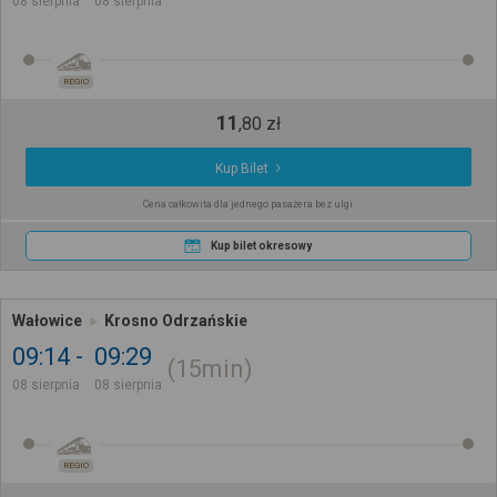
08 sierpnia
08 sierpnia
REGIO
11
,
80
zł
Kup Bilet
Cena całkowita dla jednego pasażera bez ulgi
Kup bilet okresowy
Wałowice
Krosno Odrzańskie
09:14
09:29
15min
08 sierpnia
08 sierpnia
REGIO