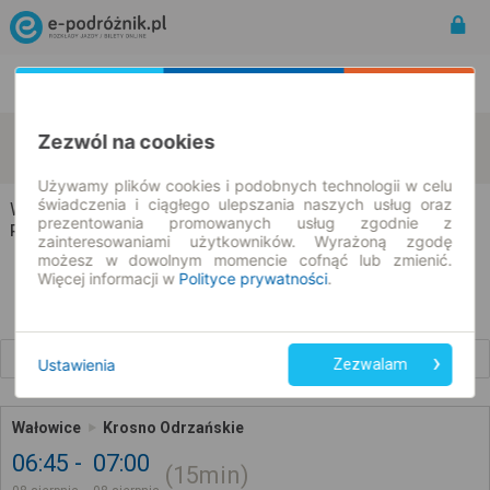
Rozkład Jazdy | Bilety
Bilety okresowe
Wałowice
Krosno Odrzańskie
Zezwól na cookies
zmień kryteria
08.08.2026 | -- : --
Używamy plików cookies i podobnych technologii w celu
świadczenia i ciągłego ulepszania naszych usług oraz
Wałowice → Krosno Odrzańskie
prezentowania promowanych usług zgodnie z
Rozkład jazdy i bilety
zainteresowaniami użytkowników. Wyrażoną zgodę
możesz w dowolnym momencie cofnąć lub zmienić.
Więcej informacji w
Polityce prywatności
.
Wcześniejsze połączenia
Ustawienia
Zezwalam
Wałowice
Krosno Odrzańskie
06:45
07:00
15min