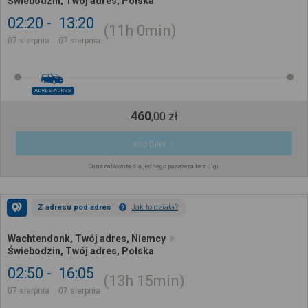
Świebodzin, Twój adres, Polska
02:20
13:20
11h
0min
07 sierpnia
07 sierpnia
ADRES-ADRES
460
,
00
zł
Kup Bilet
Cena całkowita dla jednego pasażera bez ulgi
Z adresu pod adres
Jak to działa?
Wachtendonk, Twój adres, Niemcy
Świebodzin, Twój adres, Polska
02:50
16:05
13h
15min
07 sierpnia
07 sierpnia