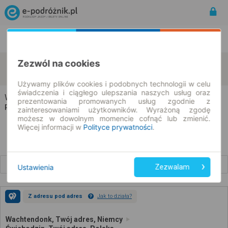
Rozkład Jazdy | Bilety
Bilety okresowe
Zezwól na cookies
Wachtendonk
Świebodzin
zmień kryteria
07.08.2026 | -- : --
Używamy plików cookies i podobnych technologii w celu
świadczenia i ciągłego ulepszania naszych usług oraz
Wachtendonk → Świebodzin
prezentowania promowanych usług zgodnie z
Rozkład jazdy i bilety
zainteresowaniami użytkowników. Wyrażoną zgodę
możesz w dowolnym momencie cofnąć lub zmienić.
Więcej informacji w
Polityce prywatności
.
Wcześniejsze połączenia
Ustawienia
Zezwalam
Z adresu pod adres
Jak to działa?
Wachtendonk, Twój adres, Niemcy