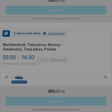
500
,
00
zł
Kup Bilet
Cena całkowita dla jednego pasażera bez ulgi
Z adresu pod adres
Jak to działa?
Wachtendonk, Twój adres, Niemcy
Świebodzin, Twój adres, Polska
05:00
16:50
11h
50min
07 sierpnia
07 sierpnia
ADRES-ADRES
485
,
00
zł
Kup Bilet
Cena całkowita dla jednego pasażera bez ulgi