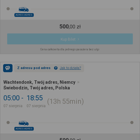
ADRES-ADRES
500
,
00
zł
Kup Bilet
Cena całkowita dla jednego pasażera bez ulgi
Z adresu pod adres
Jak to działa?
Wachtendonk, Twój adres, Niemcy
Świebodzin, Twój adres, Polska
05:00
18:55
13h
55min
07 sierpnia
07 sierpnia
ADRES-ADRES