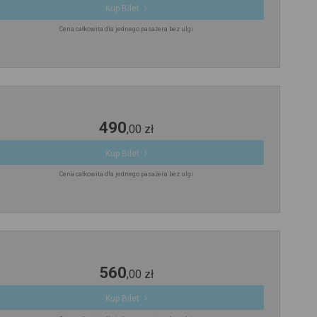
Kup Bilet
Cena całkowita dla jednego pasażera bez ulgi
490
,
00
zł
Kup Bilet
Cena całkowita dla jednego pasażera bez ulgi
560
,
00
zł
Kup Bilet