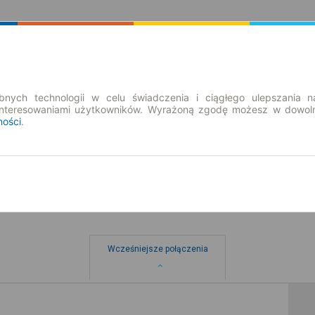
Rozkład Jazdy | Bilety
Bilety okresowe
nych technologii w celu świadczenia i ciągłego ulepszania n
interesowaniami użytkowników. Wyrażoną zgodę możesz w dowoln
ności
.
Wcześniejsze połączenia