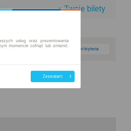
Twoje bilety
aszych usług oraz prezentowania
ym momencie cofnąć lub zmienić.
zmień kryteria
Zezwalam