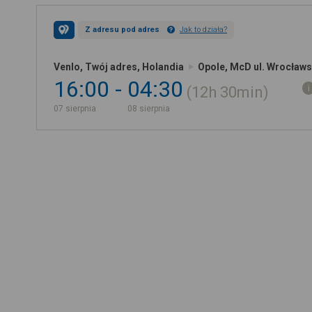
Z adresu pod adres
Jak to działa?
Venlo, Twój adres, Holandia
Opole, McD ul. Wrocławs
16:00
04:30
12h
30min
07 sierpnia
08 sierpnia