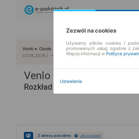
Zezwól na cookies
Używamy plików cookies i podob
promowanych usług zgodnie z za
Venlo
Opole
Więcej informacji w
Polityce prywat
07.08.2026 | -- : --
Venlo → Opole
Ustawienia
Rozkład jazdy i bilety
Z adresu pod adres
Jak to działa?