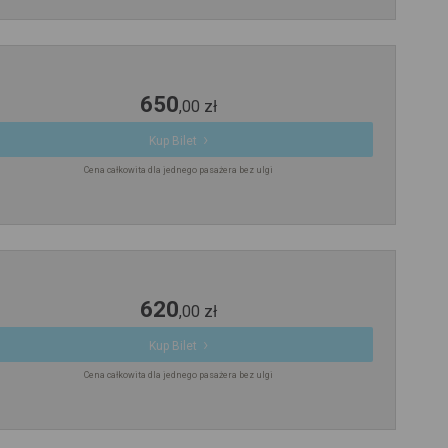
650
,
00
zł
Kup Bilet
Cena całkowita dla jednego pasażera bez ulgi
620
,
00
zł
Kup Bilet
Cena całkowita dla jednego pasażera bez ulgi