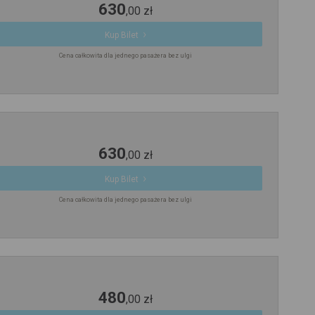
630
,
00
zł
Kup Bilet
Cena całkowita dla jednego pasażera bez ulgi
630
,
00
zł
Kup Bilet
Cena całkowita dla jednego pasażera bez ulgi
480
,
00
zł