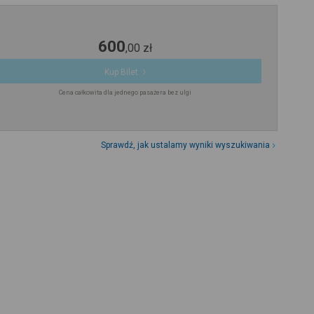
600
,
00
zł
Kup Bilet
Cena całkowita dla jednego pasażera bez ulgi
Sprawdź, jak ustalamy wyniki wyszukiwania