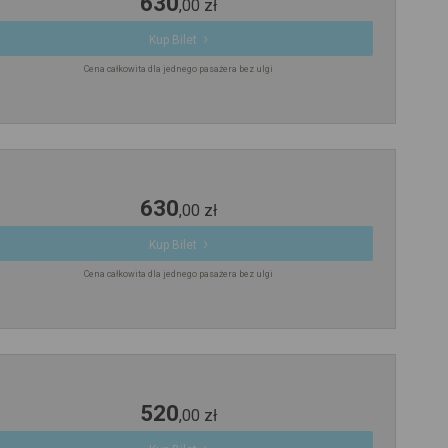
630
,
00
zł
Kup Bilet
Cena całkowita dla jednego pasażera bez ulgi
630
,
00
zł
Kup Bilet
Cena całkowita dla jednego pasażera bez ulgi
520
,
00
zł