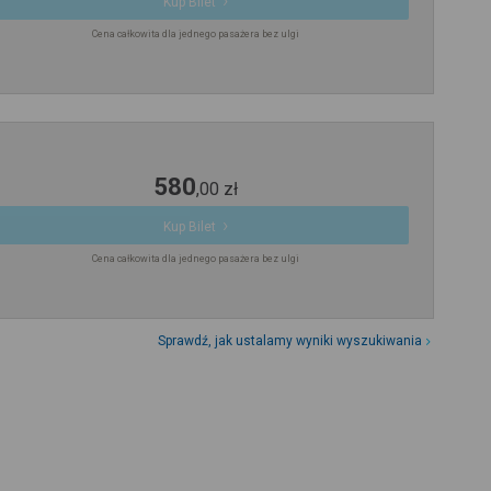
Kup Bilet
Cena całkowita dla jednego pasażera bez ulgi
580
,
00
zł
Kup Bilet
Cena całkowita dla jednego pasażera bez ulgi
Sprawdź, jak ustalamy wyniki wyszukiwania