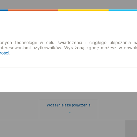
Rozkład Jazdy | Bilety
Bilety okresowe
nych technologii w celu świadczenia i ciągłego ulepszania n
interesowaniami użytkowników. Wyrażoną zgodę możesz w dowoln
ności
.
Wcześniejsze połączenia