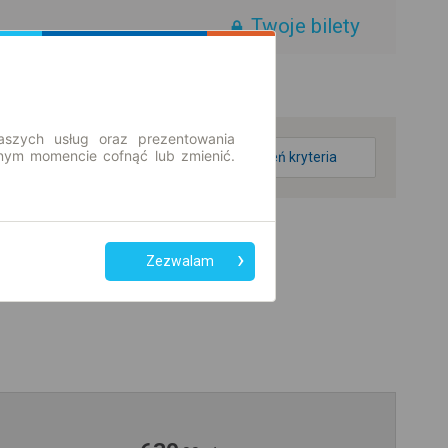
Twoje bilety
aszych usług oraz prezentowania
ym momencie cofnąć lub zmienić.
zmień kryteria
Zezwalam