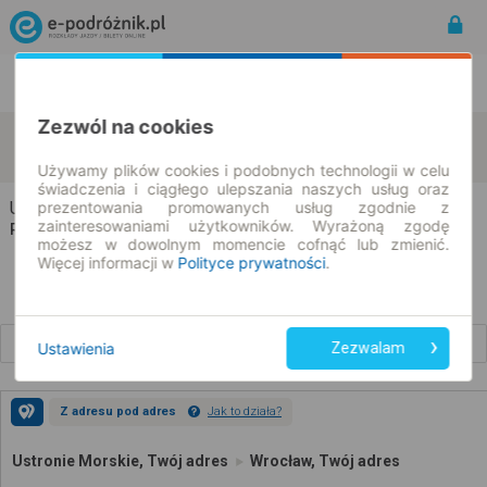
Rozkład Jazdy | Bilety
Bilety okresowe
Zezwól na cookies
Ustronie Morskie
Wrocław
zmień kryteria
09.08.2026 | -- : --
Używamy plików cookies i podobnych technologii w celu
świadczenia i ciągłego ulepszania naszych usług oraz
Ustronie Morskie → Wrocław
prezentowania promowanych usług zgodnie z
zainteresowaniami użytkowników. Wyrażoną zgodę
Rozkład jazdy i bilety
możesz w dowolnym momencie cofnąć lub zmienić.
Więcej informacji w
Polityce prywatności
.
Wcześniejsze połączenia
Ustawienia
Zezwalam
Z adresu pod adres
Jak to działa?
Ustronie Morskie, Twój adres
Wrocław, Twój adres