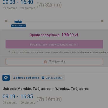
09:08
16:40
7h
32min
09 sierpnia
09 sierpnia
ADRES-ADRES
176
,
99
zł
Opłata początkowa
Podaj adresy i sprawdź łączną cenę
Do opłaty początkowej zostanie doliczona spersonalizowana opłata ustalana na podstawie podany
Wyślij paczkę
Z adresu pod adres
Jak to działa?
Ustronie Morskie, Twój adres
Wrocław, Twój adres
09:19
16:35
7h
16min
09 sierpnia
09 sierpnia