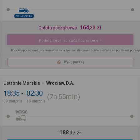
ADRES-ADRES
164
,
33
zł
Opłata początkowa
Podaj adresy i sprawdź łączną cenę
Do opłaty początkowej zostanie doliczona spersonalizowana opłata ustalana na podstawie podany
Wyślij paczkę
Ustronie Morskie
Wrocław, D.A.
18:35
02:30
7h
55min
09 sierpnia
10 sierpnia
N1393
188
,
37
zł