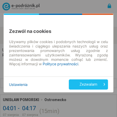
Rozkład Jazdy | Bilety
Bilety okresowe
Zezwól na cookies
Unisław
Ostromecko
zmień kryteria
07.08.2026 | -- : --
Używamy plików cookies i podobnych technologii w celu
świadczenia i ciągłego ulepszania naszych usług oraz
Unisław → Ostromecko
prezentowania promowanych usług zgodnie z
zainteresowaniami użytkowników. Wyrażoną zgodę
Rozkład jazdy i bilety
możesz w dowolnym momencie cofnąć lub zmienić.
Więcej informacji w
Polityce prywatności
.
Wcześniejsze połączenia
Ustawienia
Zezwalam
UNISŁAW POMORSKI
Ostromecko
04:01
04:17
15min
07 sierpnia
07 sierpnia