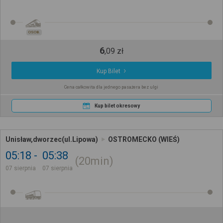
OSOB.
6
,
09
zł
Kup Bilet
Cena całkowita dla jednego pasażera bez ulgi
Kup bilet okresowy
Unisław,dworzec(ul.Lipowa)
OSTROMECKO (WIEŚ)
05:18
05:38
20min
07 sierpnia
07 sierpnia