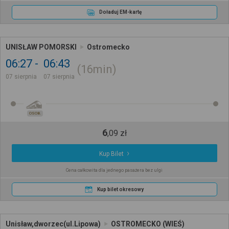
Doładuj EM-kartę
UNISŁAW POMORSKI
Ostromecko
06:27
06:43
16min
07 sierpnia
07 sierpnia
OSOB.
6
,
09
zł
Kup Bilet
Cena całkowita dla jednego pasażera bez ulgi
Kup bilet okresowy
Unisław,dworzec(ul.Lipowa)
OSTROMECKO (WIEŚ)