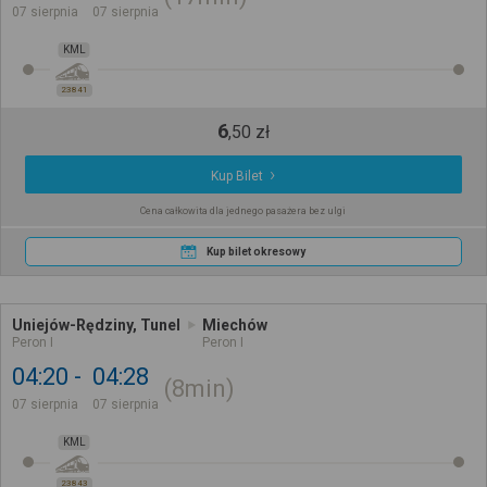
07 sierpnia
07 sierpnia
KML
23841
6
,
50
zł
Kup Bilet
Cena całkowita dla jednego pasażera bez ulgi
Kup bilet okresowy
Uniejów-Rędziny, Tunel
Miechów
Peron I
Peron I
04:20
04:28
8min
07 sierpnia
07 sierpnia
KML
23843