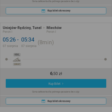
Cena całkowita dla jednego pasażera bez ulgi
Kup bilet okresowy
Uniejów-Rędziny, Tunel
Miechów
Peron I
Peron I
05:26
05:34
8min
07 sierpnia
07 sierpnia
KML
23847
6
,
50
zł
Kup Bilet
Cena całkowita dla jednego pasażera bez ulgi
Kup bilet okresowy