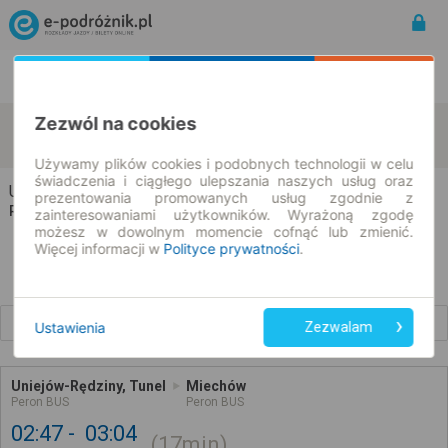
Rozkład Jazdy | Bilety
Bilety okresowe
Zezwól na cookies
Uniejów-Rędziny
Miechów
zmień kryteria
07.08.2026 | -- : --
Używamy plików cookies i podobnych technologii w celu
świadczenia i ciągłego ulepszania naszych usług oraz
Uniejów-Rędziny → Miechów
prezentowania promowanych usług zgodnie z
Rozkład jazdy i bilety
zainteresowaniami użytkowników. Wyrażoną zgodę
możesz w dowolnym momencie cofnąć lub zmienić.
Więcej informacji w
Polityce prywatności
.
Wcześniejsze połączenia
Ustawienia
Zezwalam
Uniejów-Rędziny, Tunel
Miechów
Peron BUS
Peron BUS
02:47
03:04
17min