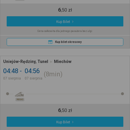
6
,
50
zł
Kup Bilet
Cena całkowita dla jednego pasażera bez ulgi
Kup bilet okresowy
Uniejów-Rędziny, Tunel
Miechów
04:48
04:56
8min
07 sierpnia
07 sierpnia
REGIO
6
,
50
zł
Kup Bilet