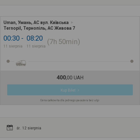
Uman, Умань, АС вул. Київська
Ternopil, Тернопіль, АС Живова 7
00:30
08:20
7h
50min
11 sierpnia
11 sierpnia
400
,
00
UAH
Kup Bilet
Cena całkowita dla jednego pasażera bez ulgi
śr.. 12 sierpnia