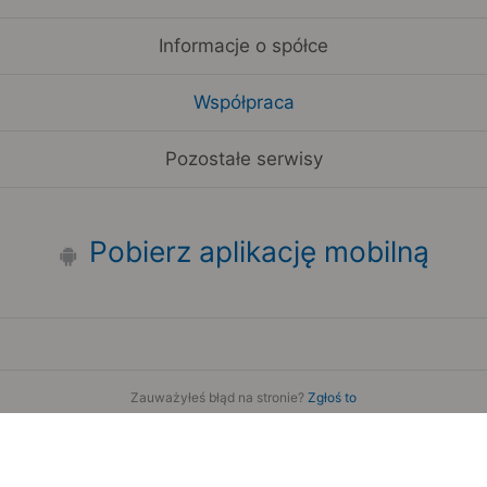
Informacje o spółce
Współpraca
Pozostałe serwisy
Pobierz aplikację mobilną
Zauważyłeś błąd na stronie?
Zgłoś to
Copyright 2006-2026 by Teroplan S.A.
Serwis używa danych GeoLite2 stworzonych przez firmę