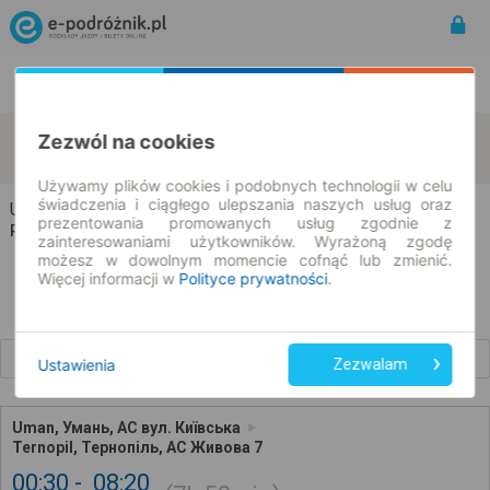
Rozkład Jazdy | Bilety
Bilety okresowe
Uman
Ternopil
Zezwól na cookies
zmień kryteria
10.08.2026 | -- : --
Używamy plików cookies i podobnych technologii w celu
świadczenia i ciągłego ulepszania naszych usług oraz
Uman → Ternopil
prezentowania promowanych usług zgodnie z
Rozkład jazdy i bilety
zainteresowaniami użytkowników. Wyrażoną zgodę
możesz w dowolnym momencie cofnąć lub zmienić.
Więcej informacji w
Polityce prywatności
.
Wcześniejsze połączenia
Ustawienia
Zezwalam
Uman, Умань, АС вул. Київська
Ternopil, Тернопіль, АС Живова 7
00:30
08:20