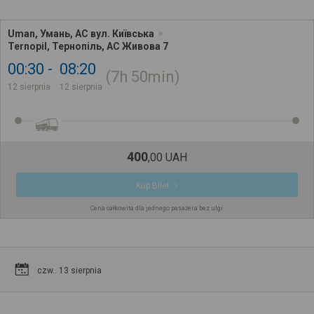
Uman, Умань, АС вул. Київська
Ternopil, Тернопіль, АС Живова 7
00:30
08:20
7h
50min
12 sierpnia
12 sierpnia
400
,
00
UAH
Kup Bilet
Cena całkowita dla jednego pasażera bez ulgi
czw.. 13 sierpnia