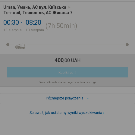
Uman, Умань, АС вул. Київська
Ternopil, Тернопіль, АС Живова 7
00:30
08:20
7h
50min
13 sierpnia
13 sierpnia
400
,
00
UAH
Kup Bilet
Cena całkowita dla jednego pasażera bez ulgi
Późniejsze połączenia
Sprawdź, jak ustalamy wyniki wyszukiwania