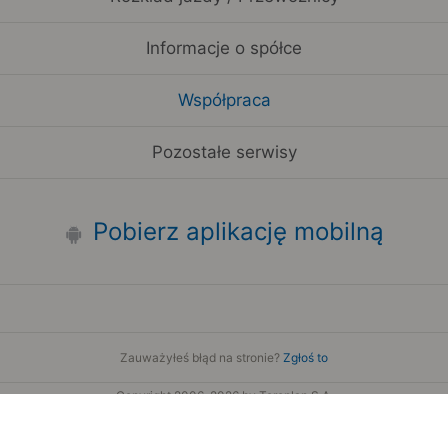
Informacje o spółce
Współpraca
Pozostałe serwisy
Pobierz aplikację mobilną
Zauważyłeś błąd na stronie?
Zgłoś to
Copyright 2006-2026 by Teroplan S.A.
Serwis używa danych GeoLite2 stworzonych przez firmę