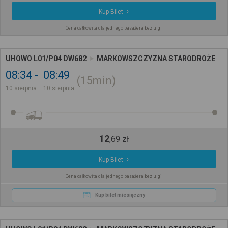
Kup Bilet
Cena całkowita dla jednego pasażera bez ulgi
UHOWO L01/P04 DW682
MARKOWSZCZYZNA STARODROŻE
08:34
08:49
15min
10 sierpnia
10 sierpnia
12
,
69
zł
Kup Bilet
Cena całkowita dla jednego pasażera bez ulgi
Kup bilet miesięczny