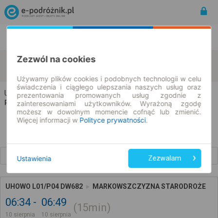
Rozkład Jazdy | Bilety
Bilety okresowe
Zezwól na cookies
Uhowo
Markowszczyzna
zmień kryteria
10.08.2026 | -- : --
Używamy plików cookies i podobnych technologii w celu
świadczenia i ciągłego ulepszania naszych usług oraz
Uhowo → Markowszczyzna
prezentowania promowanych usług zgodnie z
Rozkład jazdy i bilety
zainteresowaniami użytkowników. Wyrażoną zgodę
możesz w dowolnym momencie cofnąć lub zmienić.
Więcej informacji w
Polityce prywatności
.
Wcześniejsze połączenia
Ustawienia
Zezwalam
UHOWO L01/P04 DW682
MARKOWSZCZYZNA STARODROŻE
06:34
06:49
15min
10 sierpnia
10 sierpnia