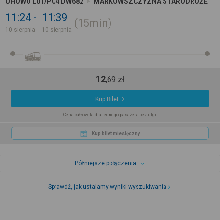
UHOWO L01/P04 DW682
MARKOWSZCZYZNA STARODROŻE
11:24
11:39
15min
10 sierpnia
10 sierpnia
12
,
69
zł
Kup Bilet
Cena całkowita dla jednego pasażera bez ulgi
Kup bilet miesięczny
Późniejsze połączenia
Sprawdź, jak ustalamy wyniki wyszukiwania