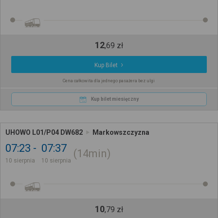
12
,
69
zł
Kup Bilet
Cena całkowita dla jednego pasażera bez ulgi
Kup bilet miesięczny
UHOWO L01/P04 DW682
Markowszczyzna
07:23
07:37
14min
10 sierpnia
10 sierpnia
10
,
79
zł