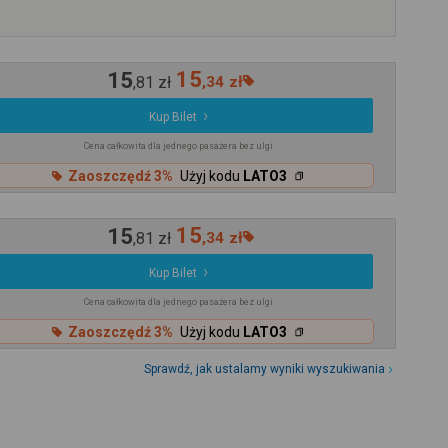
15
15
,
81
zł
,
34
zł
Kup Bilet
Cena całkowita dla jednego pasażera bez ulgi
Zaoszczędź 3%
Użyj kodu
LATO3
15
15
,
81
zł
,
34
zł
Kup Bilet
Cena całkowita dla jednego pasażera bez ulgi
Zaoszczędź 3%
Użyj kodu
LATO3
Sprawdź, jak ustalamy wyniki wyszukiwania