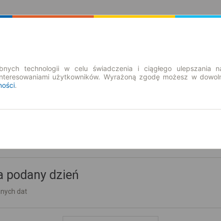
Rozkład Jazdy | Bilety
Bilety okresowe
nych technologii w celu świadczenia i ciągłego ulepszania n
interesowaniami użytkowników. Wyrażoną zgodę możesz w dowoln
ności
.
a podany dzień
nnych dat