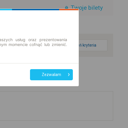
Twoje bilety
aszych usług oraz prezentowania
ym momencie cofnąć lub zmienić.
zmień kryteria
Zezwalam