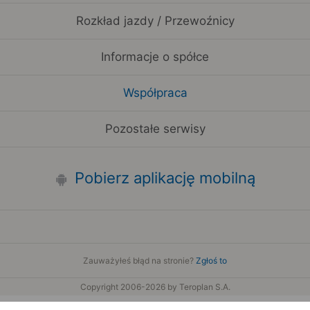
Rozkład jazdy / Przewoźnicy
Informacje o spółce
Współpraca
Pozostałe serwisy
Pobierz aplikację mobilną
Zauważyłeś błąd na stronie?
Zgłoś to
Copyright 2006-2026 by Teroplan S.A.