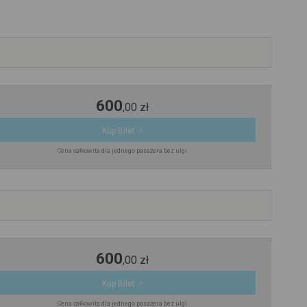
600
,
00
zł
Kup Bilet
Cena całkowita dla jednego pasażera bez ulgi
600
,
00
zł
Kup Bilet
Cena całkowita dla jednego pasażera bez ulgi