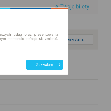
Twoje bilety
aszych usług oraz prezentowania
ym momencie cofnąć lub zmienić.
zmień kryteria
Zezwalam