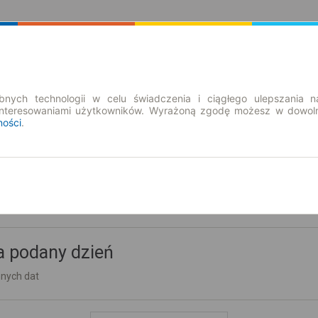
Rozkład Jazdy | Bilety
Bilety okresowe
nych technologii w celu świadczenia i ciągłego ulepszania n
interesowaniami użytkowników. Wyrażoną zgodę możesz w dowoln
ności
.
a podany dzień
nnych dat