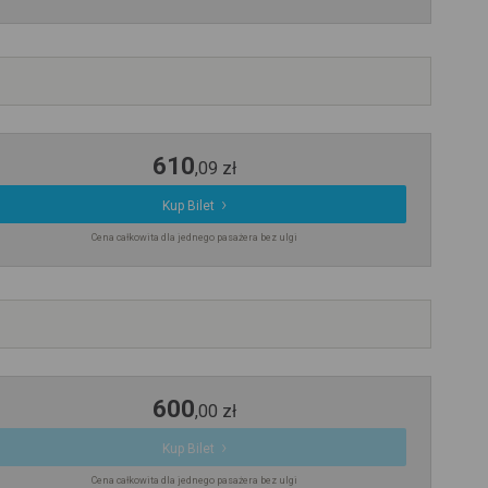
610
,
09
zł
Kup Bilet
Cena całkowita dla jednego pasażera bez ulgi
600
,
00
zł
Kup Bilet
Cena całkowita dla jednego pasażera bez ulgi